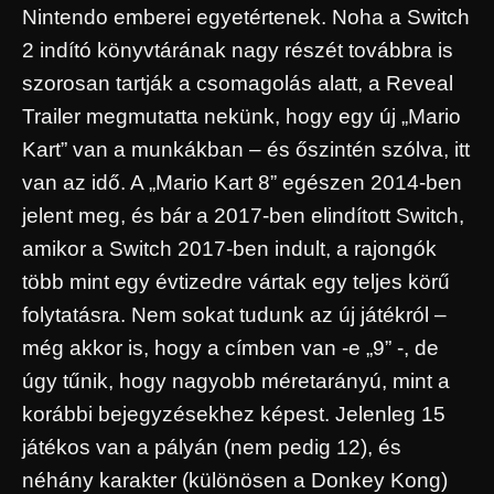
Nintendo emberei egyetértenek. Noha a Switch
2 indító könyvtárának nagy részét továbbra is
szorosan tartják a csomagolás alatt, a Reveal
Trailer megmutatta nekünk, hogy egy új „Mario
Kart” van a munkákban – és őszintén szólva, itt
van az idő. A „Mario Kart 8” egészen 2014-ben
jelent meg, és bár a 2017-ben elindított Switch,
amikor a Switch 2017-ben indult, a rajongók
több mint egy évtizedre vártak egy teljes körű
folytatásra. Nem sokat tudunk az új játékról –
még akkor is, hogy a címben van -e „9” -, de
úgy tűnik, hogy nagyobb méretarányú, mint a
korábbi bejegyzésekhez képest. Jelenleg 15
játékos van a pályán (nem pedig 12), és
néhány karakter (különösen a Donkey Kong)