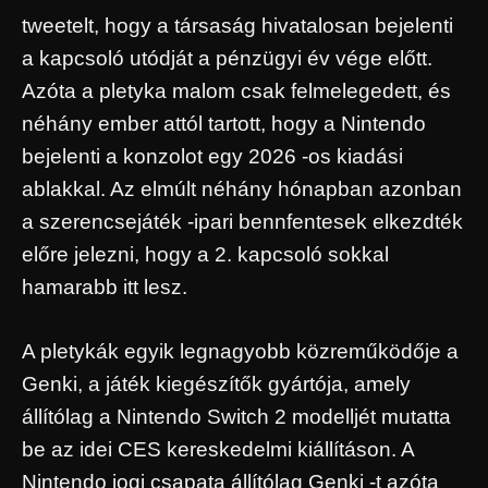
tweetelt, hogy a társaság hivatalosan bejelenti
a kapcsoló utódját a pénzügyi év vége előtt.
Azóta a pletyka malom csak felmelegedett, és
néhány ember attól tartott, hogy a Nintendo
bejelenti a konzolot egy 2026 -os kiadási
ablakkal. Az elmúlt néhány hónapban azonban
a szerencsejáték -ipari bennfentesek elkezdték
előre jelezni, hogy a 2. kapcsoló sokkal
hamarabb itt lesz.
A pletykák egyik legnagyobb közreműködője a
Genki, a játék kiegészítők gyártója, amely
állítólag a Nintendo Switch 2 modelljét mutatta
be az idei CES kereskedelmi kiállításon. A
Nintendo jogi csapata állítólag Genki -t azóta