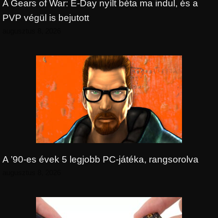
A Gears of War: E-Day nyílt béta ma indul, és a
PVP végül is bejutott
augusztus 8, 2026
A ’90-es évek 5 legjobb PC-játéka, rangsorolva
augusztus 8, 2026