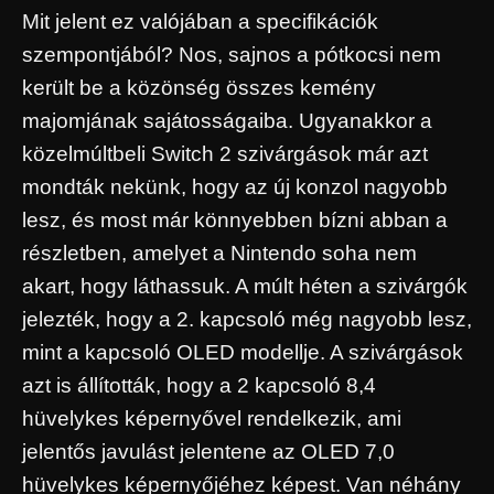
Mit jelent ez valójában a specifikációk
szempontjából? Nos, sajnos a pótkocsi nem
került be a közönség összes kemény
majomjának sajátosságaiba. Ugyanakkor a
közelmúltbeli Switch 2 szivárgások már azt
mondták nekünk, hogy az új konzol nagyobb
lesz, és most már könnyebben bízni abban a
részletben, amelyet a Nintendo soha nem
akart, hogy láthassuk. A múlt héten a szivárgók
jelezték, hogy a 2. kapcsoló még nagyobb lesz,
mint a kapcsoló OLED modellje. A szivárgások
azt is állították, hogy a 2 kapcsoló 8,4
hüvelykes képernyővel rendelkezik, ami
jelentős javulást jelentene az OLED 7,0
hüvelykes képernyőjéhez képest. Van néhány