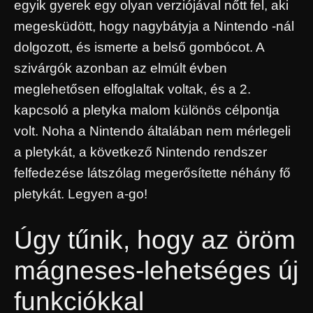
egyik gyerek egy olyan verziójával nőtt fel, aki
megesküdött, hogy nagybátyja a Nintendo -nál
dolgozott, és ismerte a belső gombócot. A
szivárgók azonban az elmúlt évben
meglehetősen elfoglaltak voltak, és a 2.
kapcsoló a pletyka malom különös célpontja
volt. Noha a Nintendo általában nem mérlegeli
a pletykát, a következő Nintendo rendszer
felfedezése látszólag megerősítette néhány fő
pletykát. Legyen a-go!
Úgy tűnik, hogy az öröm
mágneses-lehetséges új
funkciókkal