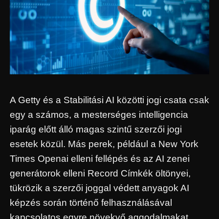
A Getty és a Stabilitási AI közötti jogi csata csak
egy a számos, a mesterséges intelligencia
iparág előtt álló magas szintű szerzői jogi
esetek közül. Más perek, például a New York
Times Openai elleni fellépés és az AI zenei
generátorok elleni Record Címkék öltönyei,
tükrözik a szerzői joggal védett anyagok AI
képzés során történő felhasználásával
kapcsolatos egyre növekvő aggodalmakat.