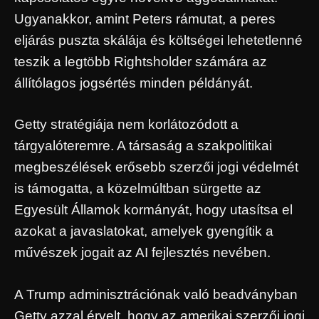
Ugyanakkor, amint Peters rámutat, a peres
eljárás puszta skálája és költségei lehetetlenné
teszik a legtöbb Rightsholder számára az
állítólagos jogsértés minden példányát.
Getty stratégiája nem korlátozódott a
tárgyalóteremre. A társaság a szakpolitikai
megbeszélések erősebb szerzői jogi védelmét
is támogatta, a közelmúltban sürgette az
Egyesült Államok kormányát, hogy utasítsa el
azokat a javaslatokat, amelyek gyengítik a
művészek jogait az AI fejlesztés nevében.
A Trump adminisztrációnak való beadványban
Getty azzal érvelt, hogy az amerikai szerzői jogi