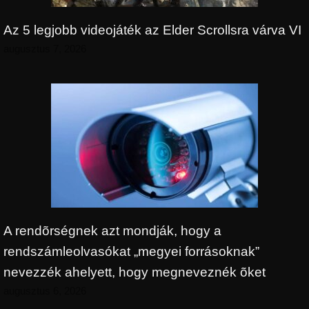
Az 5 legjobb videojáték az Elder Scrollsra várva VI
augusztus 7, 2026
A rendõrségnek azt mondják, hogy a
rendszámleolvasókat „megyei forrásoknak”
nevezzék ahelyett, hogy megneveznék õket
augusztus 6, 2026