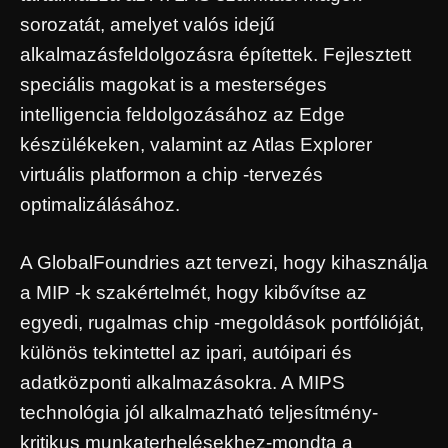
sorozatát, amelyet valós idejű
alkalmazásfeldolgozásra építettek. Fejlesztett
speciális magokat is a mesterséges
intelligencia feldolgozásához az Edge
készülékeken, valamint az Atlas Explorer
virtuális platformon a chip -tervezés
optimalizálásához.
A GlobalFoundries azt tervezi, hogy kihasználja
a MIP -k szakértelmét, hogy kibővítse az
egyedi, rugalmas chip -megoldások portfólióját,
különös tekintettel az ipari, autóipari és
adatközponti alkalmazásokra. A MIPS
technológia jól alkalmazható teljesítmény-
kritikus munkaterhelésekhez-mondta a