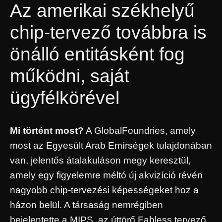
Az amerikai székhelyű
chip-tervező továbbra is
önálló entitásként fog
működni, saját
ügyfélkörével
Mi történt most?
A GlobalFoundries, amely
most az Egyesült Arab Emírségek tulajdonában
van, jelentős átalakuláson megy keresztül,
amely egy figyelemre méltó új akvizíció révén
nagyobb chip-tervezési képességeket hoz a
házon belül. A társaság nemrégiben
bejelentette a MIPS, az úttörő Fabless tervező