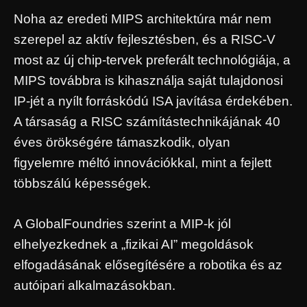
Noha az eredeti MIPS architektúra már nem
szerepel az aktív fejlesztésben, és a RISC-V
most az új chip-tervek preferált technológiája, a
MIPS továbbra is kihasználja saját tulajdonosi
IP-jét a nyílt forráskódú ISA javítása érdekében.
A társaság a RISC számítástechnikájának 40
éves örökségére támaszkodik, olyan
figyelemre méltó innovációkkal, mint a fejlett
többszálú képességek.
A GlobalFoundries szerint a MIP-k jól
elhelyezkednek a „fizikai AI” megoldások
elfogadásának elősegítésére a robotika és az
autóipari alkalmazásokban.