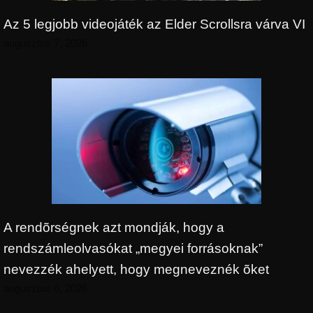
Az 5 legjobb videojáték az Elder Scrollsra várva VI
augusztus 7, 2026
A rendõrségnek azt mondják, hogy a
rendszámleolvasókat „megyei forrásoknak”
nevezzék ahelyett, hogy megneveznék õket
augusztus 6, 2026