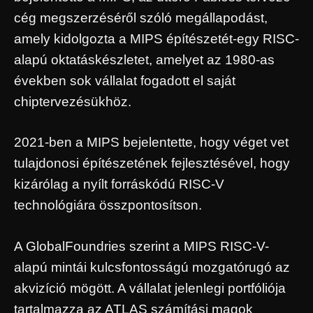
cég megszerzéséről szóló megállapodást,
amely kidolgozta a MIPS építészetét-egy RISC-
alapú oktatáskészletet, amelyet az 1980-as
években sok vállalat fogadott el saját
chiptervezésükhöz.
2021-ben a MIPS bejelentette, hogy véget vet
tulajdonosi építészetének fejlesztésével, hogy
kizárólag a nyílt forráskódú RISC-V
technológiára összpontosítson.
A GlobalFoundries szerint a MIPS RISC-V-
alapú mintái kulcsfontosságú mozgatórugó az
akvizíció mögött. A vállalat jelenlegi portfóliója
tartalmazza az ATLAS számítási magok