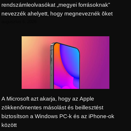
rendszámleolvasókat „megyei forrásoknak”
nevezzék ahelyett, hogy megneveznék õket
augusztus 6, 2026
A Microsoft azt akarja, hogy az Apple
zökkenőmentes másolást és beillesztést
biztosítson a Windows PC-k és az iPhone-ok
között