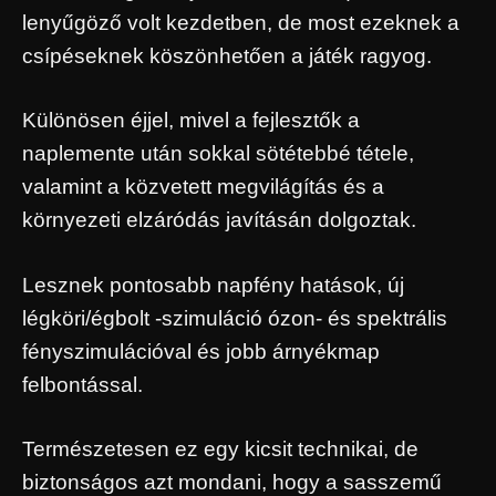
lenyűgöző volt kezdetben, de most ezeknek a
csípéseknek köszönhetően a játék ragyog.
Különösen éjjel, mivel a fejlesztők a
naplemente után sokkal sötétebbé tétele,
valamint a közvetett megvilágítás és a
környezeti elzáródás javításán dolgoztak.
Lesznek pontosabb napfény hatások, új
légköri/égbolt -szimuláció ózon- és spektrális
fényszimulációval és jobb árnyékmap
felbontással.
Természetesen ez egy kicsit technikai, de
biztonságos azt mondani, hogy a sasszemű