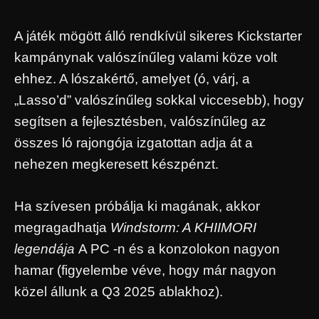
A játék mögött álló rendkívül sikeres Kickstarter
kampánynak valószínűleg valami köze volt
ehhez. A lószakértő, amelyet (ó, várj, a
„Lasso’d” valószínűleg sokkal viccesebb), hogy
segítsen a fejlesztésben, valószínűleg az
összes ló rajongója izgatottan adja át a
nehezen megkeresett készpénzt.
Ha szívesen próbálja ki magának, akkor
megragadhatja
Windstorm: A KHIIMORI
legendája
A PC -n és a konzolokon nagyon
hamar (figyelembe véve, hogy már nagyon
közel állunk a Q3 2025 ablakhoz).