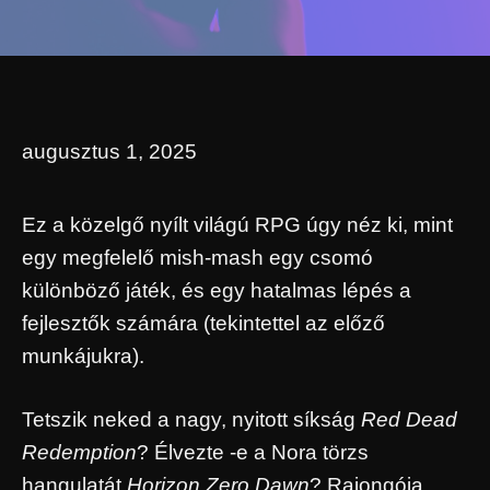
augusztus 1, 2025
Ez a közelgő nyílt világú RPG úgy néz ki, mint
egy megfelelő mish-mash egy csomó
különböző játék, és egy hatalmas lépés a
fejlesztők számára (tekintettel az előző
munkájukra).
Tetszik neked a nagy, nyitott síkság
Red Dead
Redemption
? Élvezte -e a Nora törzs
hangulatát
Horizon Zero Dawn
? Rajongója