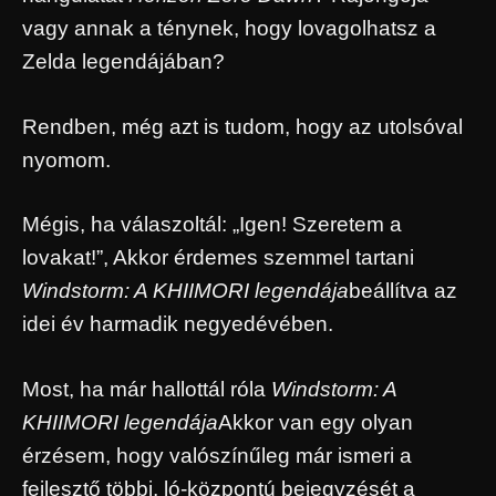
vagy annak a ténynek, hogy lovagolhatsz a
Zelda legendájában?
Rendben, még azt is tudom, hogy az utolsóval
nyomom.
Mégis, ha válaszoltál: „Igen! Szeretem a
lovakat!”, Akkor érdemes szemmel tartani
Windstorm: A KHIIMORI legendája
beállítva az
idei év harmadik negyedévében.
Most, ha már hallottál róla
Windstorm: A
KHIIMORI legendája
Akkor van egy olyan
érzésem, hogy valószínűleg már ismeri a
fejlesztő többi, ló-központú bejegyzését a