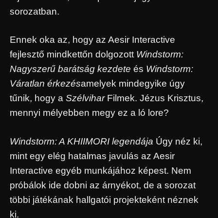
sorozatban.
Ennek oka az, hogy az Aesir Interactive
fejlesztő mindkettőn dolgozott
Windstorm:
Nagyszerű barátság kezdete
és
Windstorm:
Váratlan érkezés
amelyek mindegyike úgy
tűnik, hogy a
Szélvihar
Filmek. Jézus Krisztus,
mennyi mélyebben megy ez a ló lore?
Windstorm: A KHIIMORI legendája
Úgy néz ki,
mint egy elég hatalmas javulás az Aesir
Interactive egyéb munkájához képest. Nem
próbálok ide dobni az árnyékot, de a sorozat
többi játékának hallgatói projekteként néznek
ki.