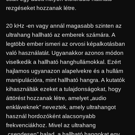
rezgéseket hozzanak létre.
20 kHz -en vagy annál magasabb szinten az
ultrahang hallható az emberek számára. A
legtöbb ember ismeri az orvosi képalkotásban
való használatát. Ugyanakkor azonos módon
viselkedik a hallható hanghullámokkal. Ezért
hajlamos ugyanazon alapelvekre és a hullám
manipulációra, mint hallható hangra. A kutatók
kihasználták ezeket a tulajdonságokat, hogy
áttörést hozzanak létre, amelyet „audio
enkláveknek” neveztek, amely ultrahangot
használ hordozóként alacsonyabb
frekvenciákhoz. Mivel az ultrahang
„csendesen” halad, a hallható hangokat egy