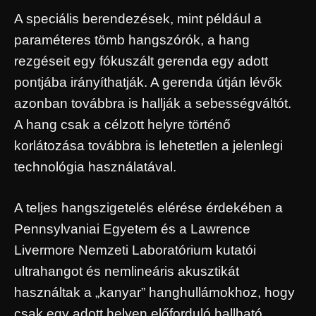
A speciális berendezések, mint például a
paraméteres tömb hangszórók, a hang
rezgéseit egy fókuszált gerenda egy adott
pontjába irányíthatják. A gerenda útján lévők
azonban továbbra is hallják a sebességváltót.
A hang csak a célzott helyre történő
korlátozása továbbra is lehetetlen a jelenlegi
technológia használatával.
A teljes hangszigetelés elérése érdekében a
Pennsylvaniai Egyetem és a Lawrence
Livermore Nemzeti Laboratórium kutatói
ultrahangot és nemlineáris akusztikát
használtak a „kanyar” hanghullámokhoz, hogy
csak egy adott helyen előforduló hallható