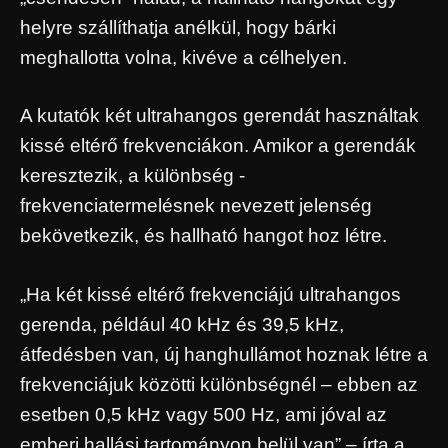
helyre szállíthatja anélkül, hogy bárki
meghallotta volna, kivéve a célhelyen.
A kutatók két ultrahangos gerendát használtak
kissé eltérő frekvenciákon. Amikor a gerendák
keresztezik, a különbség -
frekvenciatermelésnek nevezett jelenség
bekövetkezik, és hallható hangot hoz létre.
„Ha két kissé eltérő frekvenciájú ultrahangos
gerenda, például 40 kHz és 39,5 kHz,
átfedésben van, új hanghullámot hoznak létre a
frekvenciájuk közötti különbségnél – ebben az
esetben 0,5 kHz vagy 500 Hz, ami jóval az
emberi hallási tartományon belül van” – írta a