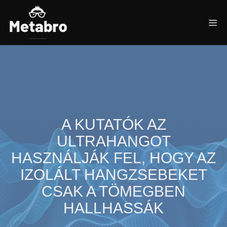
Kilépés
a
Me
tartalomba
A KUTATÓK AZ
ULTRAHANGOT
HASZNÁLJÁK FEL, HOGY AZ
IZOLÁLT HANGZSEBEKET
CSAK A TÖMEGBEN
HALLHASSÁK