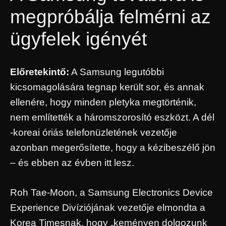
megpróbálja felmérni az
ügyfelek igényét
Előretekintő:
A Samsung legutóbbi
kicsomagolására tegnap került sor, és annak
ellenére, hogy minden pletyka megtörténik,
nem említették a háromszorosító eszközt. A dél
-koreai óriás telefonüzletének vezetője
azonban megerősítette, hogy a kézibeszélő jön
– és ebben az évben itt lesz.
Roh Tae-Moon, a Samsung Electronics Device
Experience Divíziójának vezetője elmondta a
Korea Timesnak, hogy „keményen dolgozunk