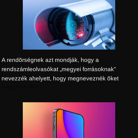
A rendõrségnek azt mondják, hogy a
rendszámleolvasókat „megyei forrásoknak”
nevezzék ahelyett, hogy megneveznék õket
augusztus 6, 2026