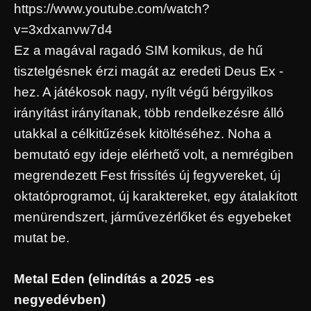
https://www.youtube.com/watch?
v=3xdxanvw7d4
Ez a magával ragadó SIM komikus, de hű
tisztelgésnek érzi magát az eredeti Deus Ex -
hez. A játékosok nagy, nyílt végű bérgyilkos
irányítást irányítanak, több rendelkezésre álló
utakkal a célkitűzések kitöltéséhez. Noha a
bemutató egy ideje elérhető volt, a nemrégiben
megrendezett Fest frissítés új fegyvereket, új
oktatóprogramot, új karaktereket, egy átalakított
menürendszert, járművezérlőket és egyebeket
mutat be.
Metal Eden (elindítás a 2025 -es
negyedévben)