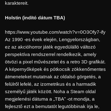
karaktereit.
Holstin (indító dátum TBA)
https://www.youtube.com/watch?v=0O3Ofy7-ify
Az 1990 -es évek elején, Lengyelországban,
ez az akcióhorror játék egyedülálló változó
perspektíva rendszerrel rendelkezik, amely
ötvözi a pixel művészetet és a retro 3D grafikát.
A képernyőképek és pótkocsik zökkenőmentes
átmeneteket mutatnak az oldalsó görgetés, a
felülről lefelé, az izometrikus és a harmadik
személyű játék között. Noha a Steam oldal
megjelenési dátuma a „TBA” -ot mondja, a
fejlesztő ezt a bemutatót legutóbbinak írja le,