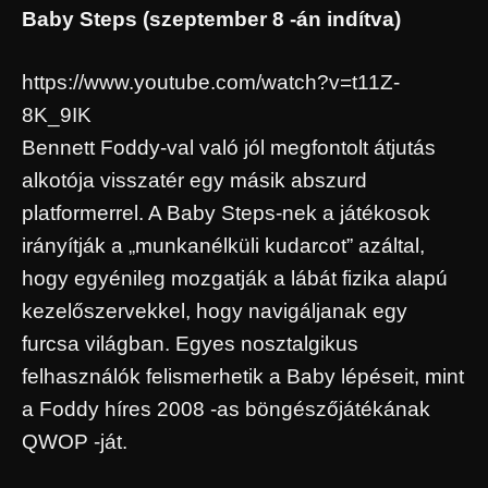
Baby Steps (szeptember 8 -án indítva)
https://www.youtube.com/watch?v=t11Z-
8K_9IK
Bennett Foddy-val való jól megfontolt átjutás
alkotója visszatér egy másik abszurd
platformerrel. A Baby Steps-nek a játékosok
irányítják a „munkanélküli kudarcot” azáltal,
hogy egyénileg mozgatják a lábát fizika alapú
kezelőszervekkel, hogy navigáljanak egy
furcsa világban. Egyes nosztalgikus
felhasználók felismerhetik a Baby lépéseit, mint
a Foddy híres 2008 -as böngészőjátékának
QWOP -ját.