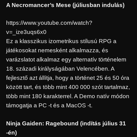
A Necromancer’s Mese (júliusban indulás)
https://www.youtube.com/watch?
v=_ize3uqs6x0
Ez a klasszikus izometrikus stílusú RPG a
játékosokat nemesként alkalmazza, és
varázslatot alkalmaz egy alternatív történelem
18. századi királyságában Velencében. A
fejlesztő azt állítja, hogy a történet 25 és 50 óra
között tart, és több mint 400 000 szót tartalmaz,
több mint 180 karakterrel. A Demo natív módon
támogatja a PC -t és a MacOS -t.
Ninja Gaiden: Ragebound (indítás július 31
-én)