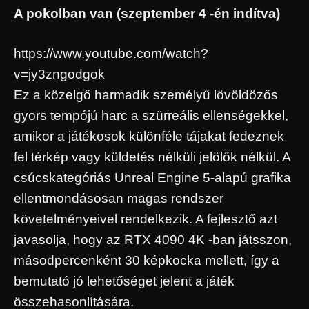
A pokolban van (szeptember 4 -én indítva)
https://www.youtube.com/watch?
v=jy3zngodgok
Ez a közelgő harmadik személyű lövöldözős
gyors tempójú harc a szürreális ellenségekkel,
amikor a játékosok különféle tájakat fedeznek
fel térkép vagy küldetés nélküli jelölők nélkül. A
csúcskategóriás Unreal Engine 5-alapú grafika
ellentmondásosan magas rendszer
követelményeivel rendelkezik. A fejlesztő azt
javasolja, hogy az RTX 4090 4K -ban játsszon,
másodpercenként 30 képkocka mellett, így a
bemutató jó lehetőséget jelent a játék
összehasonlítására.