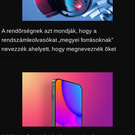
A rendõrségnek azt mondják, hogy a
rendszámleolvasókat „megyei forrásoknak”
nevezzék ahelyett, hogy megneveznék õket
augusztus 6, 2026