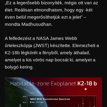
„Ez a legerősebb bizonyíték, mégis ott van az
élet. Reálisan elmondhatom, hogy egy -két
éven belül megerősíthetjük ezt a jelet” –
mondta Madhusudhan.
A felfedezést a NASA James Webb
űrteleszkópja (JWST) készítette. Elemezheti a
K2-18b légkörét a fényből, amely áthalad,
amelyet a kis vörös nap bocsát ki, amelyet a
bolygó kering.