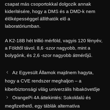
csapat más csoportokkal dolgozik annak
kiderítésére, hogy a DMS és a DMD-k nem
élőképességgel állíthatók elő a
laboratóriumban.
A K2-18B hét trillió mérföld, vagyis 120 fényév,
a Földtől távol. 8,6 -szor nagyobb, mint a
bolygónk, és 2,6 -szor nagyobb átmérőjű.
Az Egyesült Államok majdnem hagyta,
hogy a CVE rendszer meghaljon – a
kiberbiztonsági világ univerzális hibakövetője
OrangePi 4A áttekintés: Sokoldalú és
megfizethető, egy táblák alternatíva