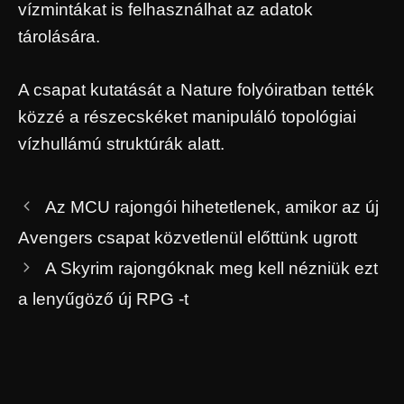
vízmintákat is felhasználhat az adatok
tárolására.
A csapat kutatását a Nature folyóiratban tették
közzé a részecskéket manipuláló topológiai
vízhullámú struktúrák alatt.
Az MCU rajongói hihetetlenek, amikor az új
Avengers csapat közvetlenül előttünk ugrott
A Skyrim rajongóknak meg kell nézniük ezt
a lenyűgöző új RPG -t