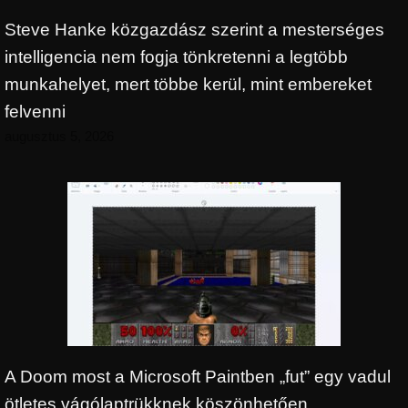
Steve Hanke közgazdász szerint a mesterséges
intelligencia nem fogja tönkretenni a legtöbb
munkahelyet, mert többe kerül, mint embereket
felvenni
augusztus 5, 2026
A Doom most a Microsoft Paintben „fut” egy vadul
ötletes vágólaptrükknek köszönhetően