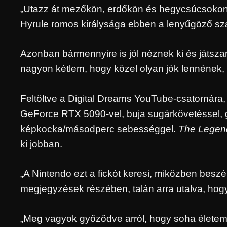
„Utazz át mezőkön, erdőkön és hegycsúcsokon k
Hyrule romos királysága ebben a lenyűgöző sz
Azonban bármennyire is jól néznek ki és játszana
nagyon kétlem, hogy közel olyan jók lennének, 
Feltöltve a Digital Dreams YouTube-csatornára,
GeForce RTX 5090-vel, buja sugárkövetéssel, 
képkocka/másodperc sebességgel.
The Legend
ki jobban.
„A Nintendo ezt a fickót keresi, miközben besz
megjegyzések részében, talán arra utalva, hogy
„Meg vagyok győződve arról, hogy soha életemb