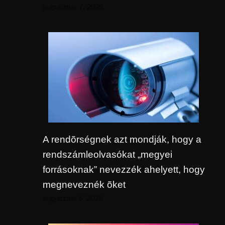
augusztus 7, 2026
A rendõrségnek azt mondják, hogy a
rendszámleolvasókat „megyei
forrásoknak” nevezzék ahelyett, hogy
megneveznék õket
augusztus 6, 2026