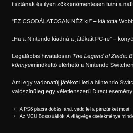
tisztának és ilyen zökkenőmentesen futni a natí
“EZ CSODÁLATOSAN NÉZ ki!” – kiáltotta Wobb
„Ha a Nintendo kiadná a játékait PC-re” – köny
Legalábbis hivatalosan
The Legend of Zelda: Br
könnyei
mindkettő elérhető a Nintendo Switchen
Ami egy vadonatúj játékot illeti a Nintendo Swi
valószínűleg egy véletlenszerű Direct esemény a
A PS6 piacra dobási árai, vedd fel a pénzünket most
Az MCU Bosszúállók: A világvége cselekménye mindvé