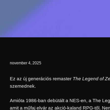
november 4, 2025
Ez az új generációs remaster
The Legend of Zel
szemednek.
Amióta 1986-ban debütált a NES-en, a The Lege
amit a műfaj elvár az akció-kaland RPG-től. N