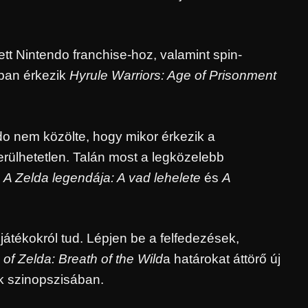
ett Nintendo franchise-hoz, valamint spin-
pban érkezik
Hyrule Warriors: Age of Prisonment
ndo nem közölte, hogy mikor érkezik a
rülhetetlen. Talán most a legközelebb
z
A Zelda legendája:
A vad lehelete
és
A
játékokról tud. Lépjen be a felfedezések,
of Zelda: Breath of the Wild
a határokat áttörő új
ék szinopszisában.