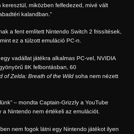
eresztül, miközben felfedezed, mivé vált
abadtéri kalandban.”
k a fent említett Nintendo Switch 2 frissítések,
mint ez a túlzott emuláció PC-n.
 egy vadállat játékra alkalmas PC-vel, NVIDIA
gyönyörű 8K felbontásban, 60
 of Zelda: Breath of the Wild
soha nem nézett
élünk” – mondta Captain-Grizzly a YouTube
 a Nintendo nem értékeli az emulációt.
en nem fogok látni egy Nintendo játékot ilyen