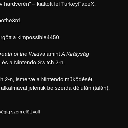
v hardverén” – kiáltott fel TurkeyFaceX.
othe3rd.
örgött a kimpossible4450.
eath of the Wild
valamint
A Királyság
 és a Nintendo Switch 2-n.
tch 2-n, ismerve a Nintendo működését,
lkalmával jelentik be szerda délután (talán).
gig szem előtt volt