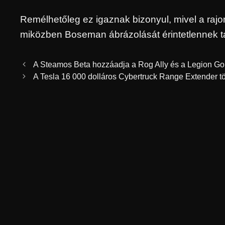
Remélhetőleg ez igaznak bizonyul, mivel a raj
miközben Boseman ábrázolását érintetlennek tar
A Steamos Beta hozzáadja a Rog Ally és a Legion Go t
A Tesla 16 000 dolláros Cybertruck Range Extender tö