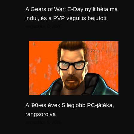
A Gears of War: E-Day nyílt béta ma
indul, és a PVP végül is bejutott
augusztus 8, 2026
A ’90-es évek 5 legjobb PC-játéka,
rangsorolva
augusztus 8, 2026