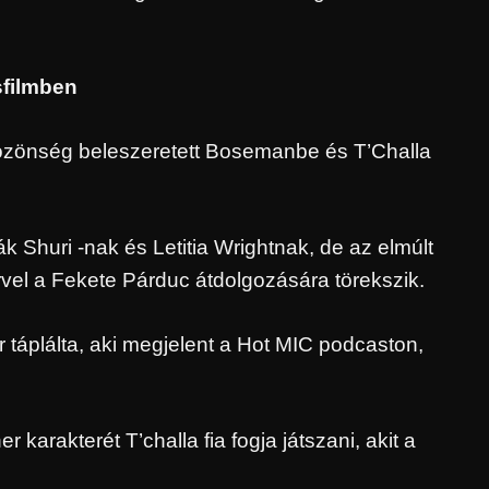
sfilmben
közönség beleszeretett Bosemanbe és T’Challa
ák Shuri -nak és Letitia Wrightnak, de az elmúlt
el a Fekete Párduc átdolgozására törekszik.
 táplálta, aki megjelent a Hot MIC podcaston,
 karakterét T’challa fia fogja játszani, akit a