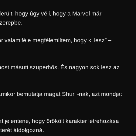
derült, hogy úgy véli, hogy a Marvel már
szerepbe.
ár valamiféle megfélemlítem, hogy ki lesz” –
i most másutt szuperhős. És nagyon sok lesz az
 amikor bemutatja magát Shuri -nak, azt mondja:
zt jelentené, hogy örökölt karakter létrehozása
terét átdolgozná.