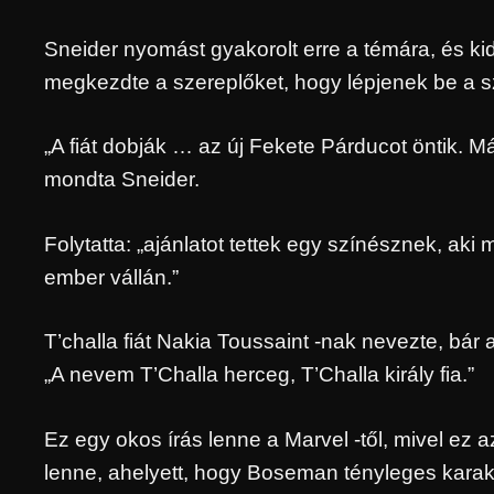
Sneider nyomást gyakorolt ​​erre a témára, és ki
megkezdte a szereplőket, hogy lépjenek be a 
„A fiát dobják … az új Fekete Párducot öntik. M
mondta Sneider.
Folytatta: „ajánlatot tettek egy színésznek, ak
ember vállán.”
T’challa fiát Nakia Toussaint -nak nevezte, bár
„A nevem T’Challa herceg, T’Challa király fia.”
Ez egy okos írás lenne a Marvel -től, mivel ez a
lenne, ahelyett, hogy Boseman tényleges karak