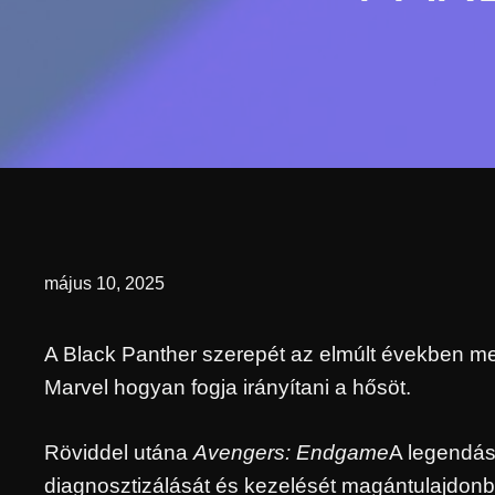
május 10, 2025
A Black Panther szerepét az elmúlt években mel
Marvel hogyan fogja irányítani a hősöt.
Röviddel utána
Avengers: Endgame
A legendás
diagnosztizálását és kezelését magántulajdonba