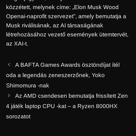
közzétett, melynek címe: „Elon Musk Wood
Openai-naprofit szervezet”, amely bemutatja a
Musk riválisának, az AI társaságának
létrehozásához vezető események ütemtervét,
az XAI-t.
A BAFTA Games Awards ösztöndíjat ítél
oda a legendás zeneszerzőnek, Yoko
Shimomura -nak
Az AMD csendesen bemutatja frissített Zen
4 játék laptop CPU -kat – a Ryzen 8000HX
sorozatot