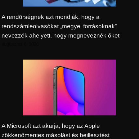
A rendõrségnek azt mondják, hogy a
rendszámleolvasókat „megyei forrásoknak”
nevezzék ahelyett, hogy megneveznék õket
augusztus 6, 2026
A Microsoft azt akarja, hogy az Apple
zökkenőmentes másolást és beillesztést