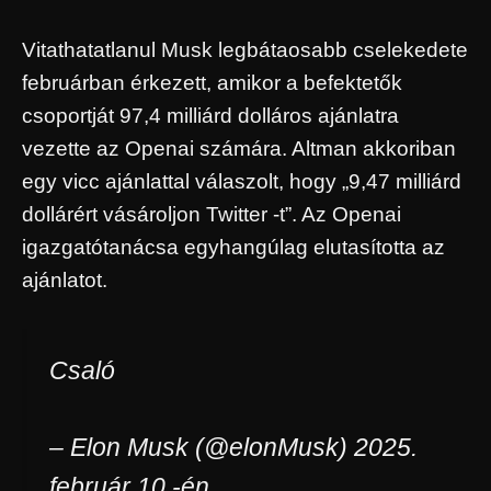
Vitathatatlanul Musk legbátaosabb cselekedete
februárban érkezett, amikor a befektetők
csoportját 97,4 milliárd dolláros ajánlatra
vezette az Openai számára. Altman akkoriban
egy vicc ajánlattal válaszolt, hogy „9,47 milliárd
dollárért vásároljon Twitter -t”. Az Openai
igazgatótanácsa egyhangúlag elutasította az
ajánlatot.
Csaló
– Elon Musk (@elonMusk) 2025.
február 10 -én