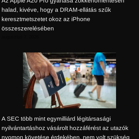
Az Apple A20 Pro gyártása zökkenőmentesen
halad, kivéve, hogy a DRAM-ellátás szűk
keresztmetszetet okoz az iPhone
összeszerelésében
augusztus 7, 2026
A SEC több mint egymilliárd légitársasági
nyilvántartáshoz vásárolt hozzáférést az utazók
nyomon követése érdekében, nem volt szükség