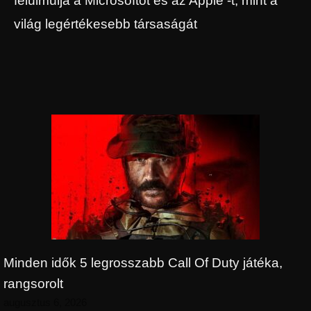
felülmúlja a Microsoftot és az Apple -t, mint a
világ legértékesebb társaságát
Minden idők 5 legrosszabb Call Of Duty játéka,
rangsorolt
augusztus 6, 2026