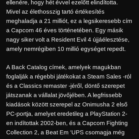
ellenére, hogy hét évvel ezelőtt elindította.
Mivel az élethosszig tartó értékesítés
meghaladja a 21 milliót, ez a legsikeresebb cím
a Capcom 46 éves történetében. Egy másik
nagy siker volt a Resident Evil 4 újjáélesztése,
amely nemrégiben 10 millió egységet repedt.
A Back Catalog címek, amelyek magukban
foglalják a régebbi játékokat a Steam Sales -ról
és a Classics remaster -jéről, döntő szerepet
játszanak a vállalat jövőjében. A legfrissebb
kiadások között szerepel az Onimusha 2 első
PC-portja, amelyet eredetileg a PlayStation 2-
en indítottak 2002-ben, és a Capcom Fighting
Collection 2, a Beat Em ‘UPS csomagja még