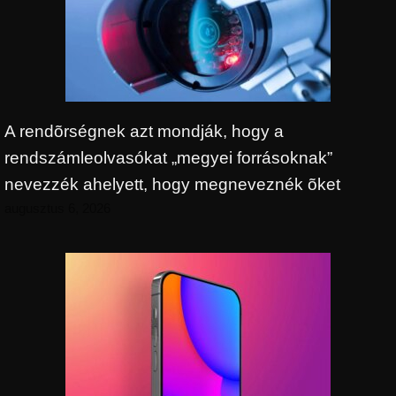
A rendõrségnek azt mondják, hogy a
rendszámleolvasókat „megyei forrásoknak”
nevezzék ahelyett, hogy megneveznék õket
augusztus 6, 2026