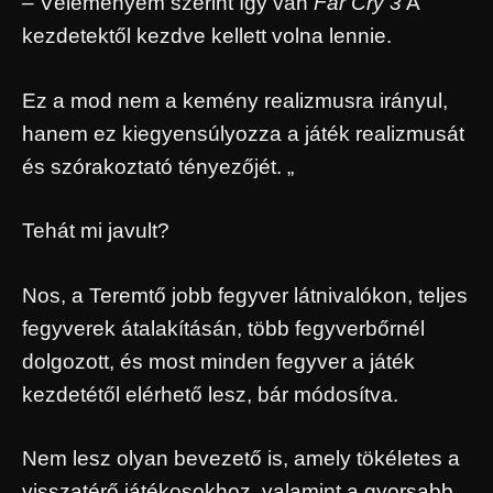
– Véleményem szerint így van
Far Cry 3
A
kezdetektől kezdve kellett volna lennie.
Ez a mod nem a kemény realizmusra irányul,
hanem ez kiegyensúlyozza a játék realizmusát
és szórakoztató tényezőjét. „
Tehát mi javult?
Nos, a Teremtő jobb fegyver látnivalókon, teljes
fegyverek átalakításán, több fegyverbőrnél
dolgozott, és most minden fegyver a játék
kezdetétől elérhető lesz, bár módosítva.
Nem lesz olyan bevezető is, amely tökéletes a
visszatérő játékosokhoz, valamint a gyorsabb