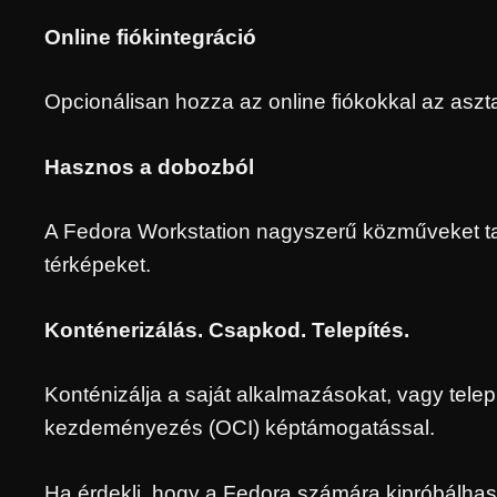
Online fiókintegráció
Opcionálisan hozza az online fiókokkal az aszta
Hasznos a dobozból
A Fedora Workstation nagyszerű közműveket tart
térképeket.
Konténerizálás. Csapkod. Telepítés.
Konténizálja a saját alkalmazásokat, vagy telepí
kezdeményezés (OCI) képtámogatással.
Ha érdekli, hogy a Fedora számára kipróbálhas