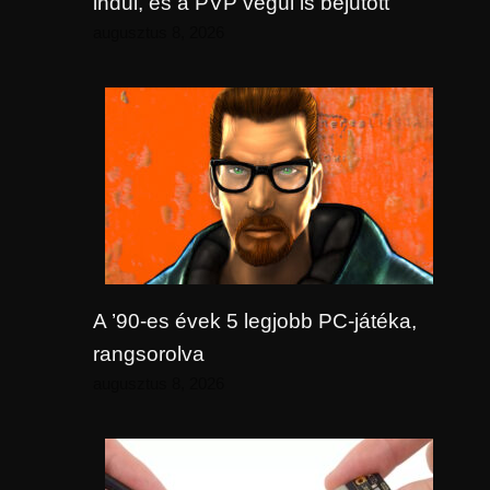
indul, és a PVP végül is bejutott
augusztus 8, 2026
A ’90-es évek 5 legjobb PC-játéka,
rangsorolva
augusztus 8, 2026