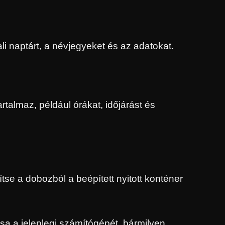
li naptárt, a névjegyeket és az adatokat.
almaz, például órákat, időjárást és
tse a dobozból a beépített nyitott konténer
sa a jelenlegi számítógépét, bármilyen