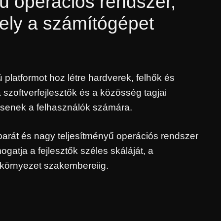
ú operációs rendszer,
ely a számítógépet
 platformot hoz létre hardverek, felhők és
szoftverfejlesztők és a közösség tagjai
tsenek a felhasználók számára.
arát és nagy teljesítményű operációs rendszer
atja a fejlesztők széles skáláját, a
i környezet szakembereiig.