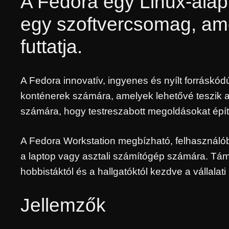
A Fedora egy Linux-alap
egy szoftvercsomag, am
futtatja.
A Fedora innovatív, ingyenes és nyílt forráskódú
konténerek számára, amelyek lehetővé teszik a 
számára, hogy testreszabott megoldásokat épí
A Fedora Workstation megbízható, felhasználób
a laptop vagy asztali számítógép számára. Támog
hobbistáktól és a hallgatóktól kezdve a vállalat
Jellemzők