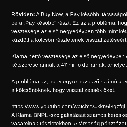
Röviden:
A Buy Now, a Pay későbbi társaságok 
be a „Pay később” részt. Ez az a probléma, hogy
vesztesége az első negyedévben több mint kétsz
küzdött a kölcsön részletének visszafizetéséért
Klarna nettó vesztesége az első negyedévben el
kétszerese annak a 47 millió dollárnak, amelyet
A probléma az, hogy egyre növekvő számú ügyfél
a kölcsönöknek, hogy visszafizessék őket.
https://www.youtube.com/watch?v=kkn6i3gzfgi
A Klarna BNPL -szolgáltatásait számos keresked
vásárolnak részletekben. A társaság pénzt fizet 