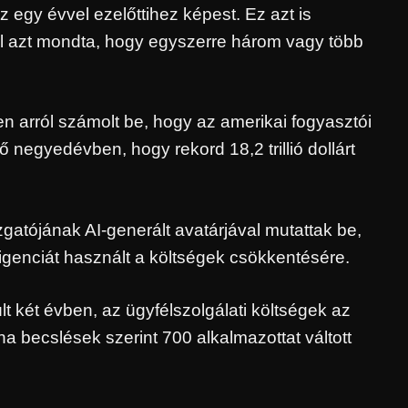
 egy évvel ezelőttihez képest. Ez azt is
ből azt mondta, hogy egyszerre három vagy több
n arról számolt be, hogy az amerikai fogyasztói
ő negyedévben, hogy rekord 18,2 trillió dollárt
atójának AI-generált avatárjával mutattak be,
igenciát használt a költségek csökkentésére.
t két évben, az ügyfélszolgálati költségek az
 becslések szerint 700 alkalmazottat váltott