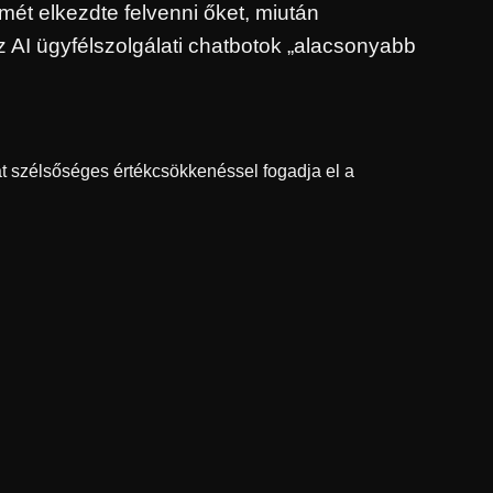
mét elkezdte felvenni őket, miután
 AI ügyfélszolgálati chatbotok „alacsonyabb
at szélsőséges értékcsökkenéssel fogadja el a