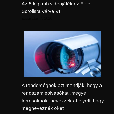
Az 5 legjobb videojáték az Elder
Scrollsra várva VI
augusztus 7, 2026
A rendõrségnek azt mondják, hogy a
rendszámleolvasókat „megyei
forrásoknak” nevezzék ahelyett, hogy
megneveznék õket