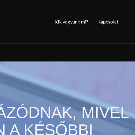
Kik vagyunk mi?
Kapcsolat
ÁZÓDNAK, MIVEL
N A KÉSŐBBI