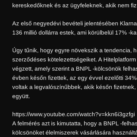
kereskedőknek és az ügyfeleknek, akik nem fiz
Az első negyedévi bevételi jelentésében Klarna
136 millió dollárra estek, ami körülbelül 17% -
Úgy tűnik, hogy egyre növekszik a tendencia, h
szerződéses kötelezettségeiket. A Hitelplatfor
végzett, amely szerint a BNPL -kölcsönök felha
évben későn fizettek, az egy évvel ezelőtti 34
voltak a legvalószínűbbek, akik későn fizetnek, 
együtt.
https://www.youtube.com/watch?v=kkn6i3gzfgi
A felmérés azt is kimutatta, hogy a BNPL -felh
kölcsönöket élelmiszerek vásárlására használt