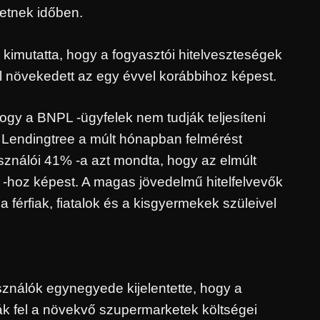
etnek időben.
 kimutatta, hogy a fogyasztói hitelveszteségek
kal növekedett az egy évvel korábbihoz képest.
ogy a BNPL -ügyfelek nem tudják teljesíteni
m Lendingtree a múlt hónapban felmérést
sználói 41% -a azt mondta, hogy az elmúlt
% -hoz képest. A magas jövedelmű hitelfelvevők
a férfiak, fiatalok és a kisgyermekek szüleivel
asználók egynegyede kijelentette, hogy a
ák fel a növekvő szupermarketek költségei