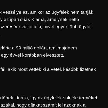
veszélye az, amikor az ügyfelek nem tartják
 az ipari óriás Klarna, amelynek nettó
eresére váltotta ki, mivel egyre több ügyfél
.
érte a 99 millió dollárt, ami majdnem
 egy évvel korábban elvesztett.
, akik most vették ki a vétel, később fizetnek
őnek kínálja, így az ügyfelek sokféle terméket
azáltal, hogy díjakat számít fel azoknak a