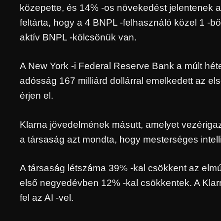
közepette, és 14% -os növekedést jelentenek az
feltárta, hogy a 4 BNPL -felhasználó közel 1 -
aktív BNPL -kölcsönük van.
A New York -i Federal Reserve Bank a múlt héte
adósság 167 milliárd dollárral emelkedett az els
érjen el.
Klarna jövedelmének másutt, amelyet vezérigazg
a társaság azt mondta, hogy mesterséges intell
A társaság létszáma 39% -kal csökkent az elmúl
első negyedévben 12% -kal csökkentek. A Klarna
fel az AI -vel.