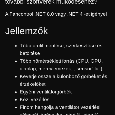
további szoftverek működéséhez?
A Fancontrol .NET 8.0 vagy .NET 4 -et igényel
Jellemzők
Több profil mentése, szerkesztése és
betöltése
Több hőmérsékleti forrás (CPU, GPU,
alaplap, merevlemezek, „.sensor” fájl)
Keverje össze a különböző görbéket és
érzékelőket
Egyéni ventilátorgörbék
Kézi vezérlés
Finom hangolja a ventilátor vezérlési
válaszát lépésekkel, start %, stop %,