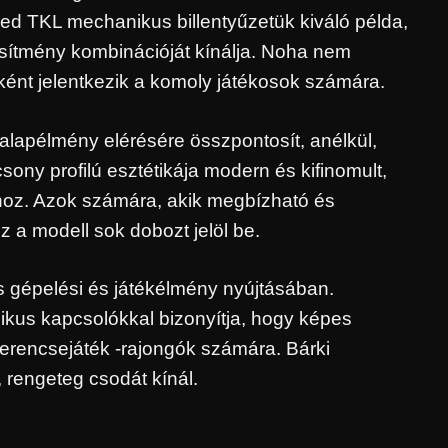
ed TKL mechanikus billentyűzetük kiváló példa,
esítmény kombinációját kínálja. Noha nem
gként jelentkezik a komoly játékosok számára.
alapélmény elérésére összpontosít, anélkül,
sony profilú esztétikája modern és kifinomult,
khoz. Azok számára, akik megbízható és
z a modell sok dobozt jelöl be.
s gépelési és játékélmény nyújtásában.
ikus kapcsolókkal bizonyítja, hogy képes
zerencsejáték -rajongók számára. Bárki
 rengeteg csodát kínál.