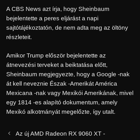
A CBS News azt írja, hogy Sheinbaum
bejelentette a peres eljárást a napi
sajtótájékoztatón, de nem adta meg az öltöny
részleteit.
Amikor Trump először bejelentette az
átnevezési terveket a beiktatása előtt,
Sheinbaum megjegyezte, hogy a Google -nak
át kell neveznie Észak -Amerikát América
Mexicana -nak vagy Mexikói Amerikának, mivel
egy 1814 -es alapító dokumentum, amely
Mexikó alkotmányát megelőzte, így utalt.
Az új AMD Radeon RX 9060 XT -