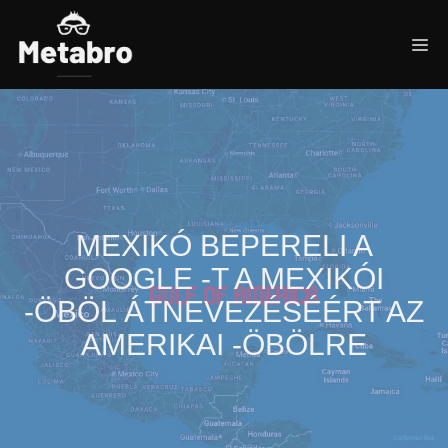
Kilépés
a
Me
tartalomba
MEXIKÓ BEPERELI A
GOOGLE -T A MEXIKÓI
-ÖBÖL ÁTNEVEZÉSÉÉRT AZ
AMERIKAI -ÖBÖLRE