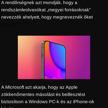
A rendõrségnek azt mondják, hogy a
rendszámleolvasókat „megyei forrásoknak”
nevezzék ahelyett, hogy megneveznék õket
augusztus 6, 2026
A Microsoft azt akarja, hogy az Apple
zökkenőmentes másolást és beillesztést
biztosítson a Windows PC-k és az iPhone-ok