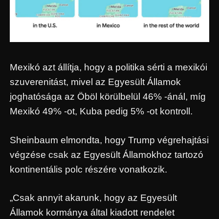
Mexikó azt állítja, hogy a politika sérti a mexikói
szuverenitást, mivel az Egyesült Államok
joghatósága az Öböl körülbelül 46% -ánál, míg
Mexikó 49% -ot, Kuba pedig 5% -ot kontroll.
Sheinbaum elmondta, hogy Trump végrehajtási
végzése csak az Egyesült Államokhoz tartozó
kontinentális polc részére vonatkozik.
„Csak annyit akarunk, hogy az Egyesült
Államok kormánya által kiadott rendelet