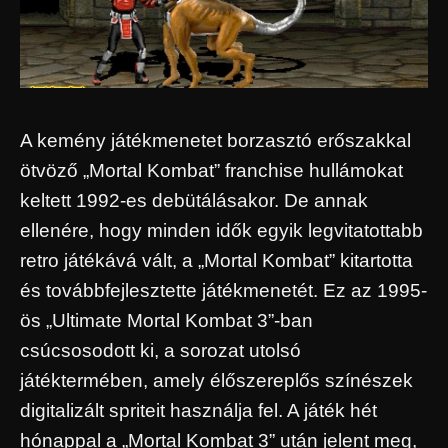
A kemény játékmenetet borzasztó erőszakkal
ötvöző „Mortal Kombat” franchise hullámokat
keltett 1992-es debütálásakor. De annak
ellenére, hogy minden idők egyik legvitatottabb
retro játékává vált, a „Mortal Kombat” kitartotta
és továbbfejlesztette játékmenetét. Ez az 1995-
ös „Ultimate Mortal Kombat 3”-ban
csúcsosodott ki, a sorozat utolsó
játéktermében, amely élőszereplős színészek
digitalizált spriteit használja fel. A játék hét
hónappal a „Mortal Kombat 3” után jelent meg,