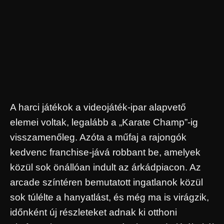
A harci játékok a videojáték-ipar alapvető
elemei voltak, legalább a „Karate Champ”-ig
visszamenőleg. Azóta a műfaj a rajongók
kedvenc franchise-jává robbant be, amelyek
közül sok önállóan indult az árkádpiacon. Az
arcade színtéren bemutatott ingatlanok közül
sok túlélte a hanyatlást, és még ma is virágzik,
időnként új részleteket adnak ki otthoni