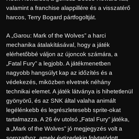
valamint a franchise alappillére és a visszatérő
harcos, Terry Bogard pártfogoltját.
A „Garou: Mark of the Wolves” a harci
mechanika átalakításával, hogy a játék
elérhetőbbé váljon az újoncok számára, a
„Fatal Fury” a legjobb. A játékmenetben
nagyobb hangsúlyt kap az időzítés és a
védekezés, miközben elvetnek néhány
technikai elemet. A játék látványa is hihetetlenül
gyönyörű, és az SNK által valaha animált
legélénkebb és legrészletesebb sprite-okat
tartalmazza. A 26 év utolsó „Fatal Fury” játéka,
a „Mark of the Wolves” jó megjegyzés volt a
sorozathoz, amely évtizedekig folytatódott.