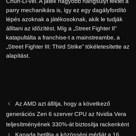
Chun-Li-vel. A játék nagyobb hangsúlyt fektet a
parry mechanikára is, így ez egy dagályfordító
lépés azoknak a játékosoknak, akik le tudják
állítani az időzítést. Míg a „Street Fighter II”
katapultálta a franchise-t a mainstreambe, a
„Street Fighter III: Third Strike” tökéletesítette az
alapítást.
Az AMD azt állítja, hogy a következő
generációs Zen 6 szerver CPU az Nvidia Vera
teljesítményének 330%-át biztosítja rackenként
Kanada betiltja a közösségi médiát a 16