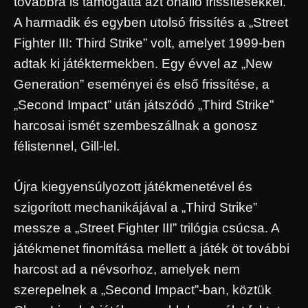
továbbra is támogatta azt önálló frissítésekkel.
A harmadik és egyben utolsó frissítés a „Street
Fighter III: Third Strike” volt, amelyet 1999-ben
adtak ki játéktermekben. Egy évvel az „New
Generation” eseményei és első frissítése, a
„Second Impact” után játszódó „Third Strike”
harcosai ismét szembeszállnak a gonosz
félistennel, Gill-lel.
Újra kiegyensúlyozott játékmenetével és
szigorított mechanikájával a „Third Strike”
messze a „Street Fighter III” trilógia csúcsa. A
játékmenet finomítása mellett a játék öt további
harcost ad a névsorhoz, amelyek nem
szerepelnek a „Second Impact”-ban, köztük