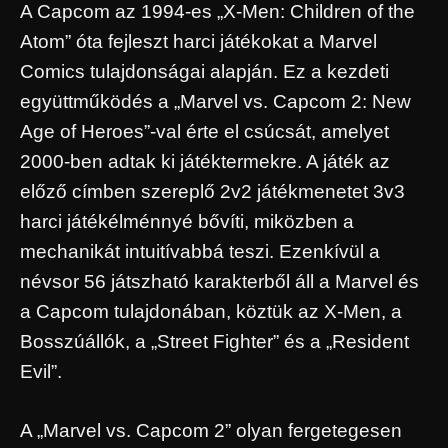
A Capcom az 1994-es „X-Men: Children of the
Atom” óta fejleszt harci játékokat a Marvel
Comics tulajdonságai alapján. Ez a kezdeti
együttműködés a „Marvel vs. Capcom 2: New
Age of Heroes”-val érte el csúcsát, amelyet
2000-ben adtak ki játéktermekre. A játék az
előző címben szereplő 2v2 játékmenetet 3v3
harci játékélménnyé bővíti, miközben a
mechanikát intuitívabbá teszi. Ezenkívül a
névsor 56 játszható karakterből áll a Marvel és
a Capcom tulajdonában, köztük az X-Men, a
Bosszúállók, a „Street Fighter” és a „Resident
Evil”.
A „Marvel vs. Capcom 2” olyan fergetegesen