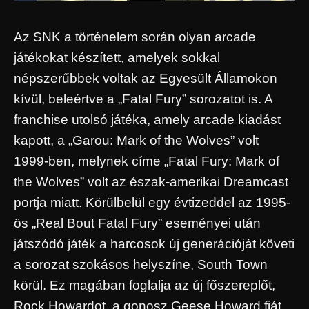
Az SNK a történelem során olyan arcade
játékokat készített, amelyek sokkal
népszerűbbek voltak az Egyesült Államokon
kívül, beleértve a „Fatal Fury” sorozatot is. A
franchise utolsó játéka, amely arcade kiadást
kapott, a „Garou: Mark of the Wolves” volt
1999-ben, melynek címe „Fatal Fury: Mark of
the Wolves” volt az észak-amerikai Dreamcast
portja miatt. Körülbelül egy évtizeddel az 1995-
ös „Real Bout Fatal Fury” eseményei után
játszódó játék a harcosok új generációját követi
a sorozat szokásos helyszíne, South Town
körül. Ez magában foglalja az új főszereplőt,
Rock Howardot, a gonosz Geese Howard fiát,