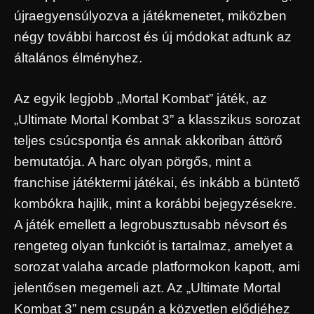
újraegyensúlyozva a játékmenetet, miközben
négy további harcost és új módokat adtunk az
általános élményhez.
Az egyik legjobb „Mortal Kombat” játék, az
„Ultimate Mortal Kombat 3” a klasszikus sorozat
teljes csúcspontja és annak akkoriban áttörő
bemutatója. A harc olyan pörgős, mint a
franchise játéktermi játékai, és inkább a büntető
kombókra hajlik, mint a korábbi bejegyzésekre.
A játék emellett a legrobusztusabb névsort és
rengeteg olyan funkciót is tartalmaz, amelyet a
sorozat valaha arcade platformokon kapott, ami
jelentősen megemeli azt. Az „Ultimate Mortal
Kombat 3” nem csupán a közvetlen elődjéhez