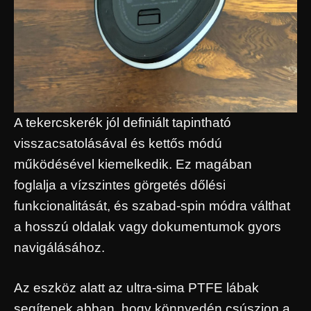
A tekercskerék jól definiált tapintható
visszacsatolásával és kettős módú
működésével kiemelkedik. Ez magában
foglalja a vízszintes görgetés dőlési
funkcionalitását, és szabad-spin módra válthat
a hosszú oldalak vagy dokumentumok gyors
navigálásához.
Az eszköz alatt az ultra-sima PTFE lábak
segítenek abban, hogy könnyedén csúszjon a