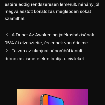
estére eddig rendszeresen lemerült, néhány jól
megválasztott korlátozás meglepően sokat
számíthat.
A Dune: Az Awakening játékosbázisának
95%-át elvesztette, és ennek van értelme
Tajvan az ukrajnai háborúból tanult
drónozási ismeretekre tanítja a civileket