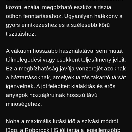
között, ezáltal megbízható eszköz a tiszta
otthon fenntartásához. Ugyanilyen hatékony a
gyors érintkezéshez és a szélesebb körű
tisztításhoz.
A vákuum hosszabb használatával sem mutat
túlmelegedési vagy csökkent teljesítmény jeleit.
Ez a megbízhatóság javítja vonzerejét azoknak
a háztartásoknak, amelyek tartós takarító társát
igényelnek. A jól felépített kialakítás és erős
anyagok hozzájárulnak hosszú távú
minőségéhez.
Noha a maximális futási idő a szívási módtól
függ, a Roborock H5 jól tartja a legjellemzőbb