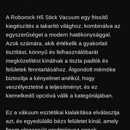
A Roborock H5 Stick Vacuum egy frissítő
kiegészítés a takarító világhoz, kombinálva az
egyszerűséget a modern hatékonysággal.
Azok számára, akik értékelik a gyakorlati
tisztítást, könnyű és felhasználóbarát
megközelítést kínálnak a tiszta padlók és
felületek fenntartásához. Átgondolt mérnöke
biztosítja a kényelmet anélkül, hogy
veszélyeztetné a teljesítményt, és ez
kiemelkedő opcióvá válik a kategóriájában.
Ez a vákuum esztétikai kialakítása elválasztja
azt, és egyedülálló bézs felületet kínál, amely
finom eleganciát eredményez annak