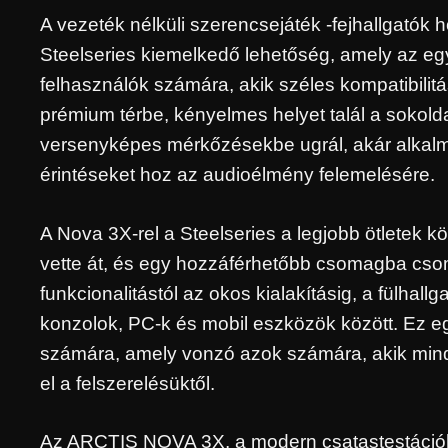
A vezeték nélküli szerencsejáték -fejhallgató
Steelseries kiemelkedő lehetőség, amely az eg
felhasználók számára, akik széles kompatibilitá
prémium térbe, kényelmes helyet talál a sokolda
versenyképes mérkőzésekbe ugrál, akár alkalmi 
érintéseket hoz az audioélmény felemelésére.
A Nova 3X-rel a Steelseries a legjobb ötletek 
vette át, és egy hozzáférhetőbb csomagba csoma
funkcionalitástól az okos kialakításig, a fülhallg
konzolok, PC-k és mobil eszközök között. Ez egy
számára, amely vonzó azok számára, akik mind
el a felszerelésüktől.
Az ARCTIS NOVA 3X, a modern csatastestációk 