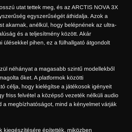
k hosszú utat tettek meg, és az ARCTIS NOVA 3X
yszerűség egyszerűségét áthidalja. Azok a
st akarnak, anélkül, hogy belépnének az ultra-
lúság és a teljesítmény között. Akár
ülésekkel pihen, ez a fülhallgató átgondolt
közül néhányat a magasabb szintű modellekből
golta őket. A platformok közötti
ató célja, hogy kielégítse a játékosok igényeit
 friss felvétel a középső vezeték nélküli audio
 a megbízhatóságot, mind a kényelmet várják
kiegészítésére építették, miközben