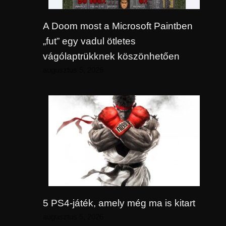
A Doom most a Microsoft Paintben
„fut” egy vadul ötletes
vágólaptrükknek köszönhetően
augusztus 5, 2026
5 PS4-játék, amely még ma is kitart
augusztus 5, 2026