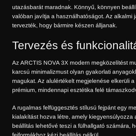
utazásbarát maradnak. Könnyű, könnyen beállíth
valóban javítja a használhatóságot. Az alkalmi 
tervezték, hogy bármire készen álljanak.
Tervezés és funkcionalit
Az ARCTIS NOVA 3X modern megközelítést mutat
karcsú minimalizmust olyan gyakorlati anyagokk
magukat. Az alulértékelt megjelenése elkerüli a
prémium, mindennapi esztétika felé támaszkod
A rugalmas felfüggesztés stílusú fejpánt egy 
kialakítást hozva létre, amely kiegyensúlyozza
beállítás lehetővé teszi a fülhallgató számár
fejformákhoz kézi beállítás nélkül.