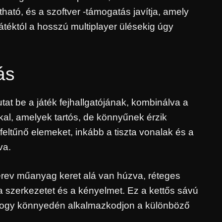
ató, és a szoftver -támogatás javítja, amely
játéktól a hosszú multiplayer ülésekig úgy
ás
 be a játék fejhallgatójának, kombinálva a
al, amelyek tartós, de könnyűnek érzik
 feltűnő elemeket, inkább a tiszta vonalak és a
va.
merev műanyag keret alá van húzva, réteges
 a szerkezetet és a kényelmet. Ez a kettős sávú
a, hogy könnyedén alkalmazkodjon a különböző