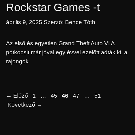
Rockstar Games -t
április 9, 2025
Szerző:
Bence Tóth
Az első és egyetlen Grand Theft Auto VI A
pótkocsit már jóval egy évvel ezelőtt adták ki, a
rajongók
Oldal
Oldal
Oldal
Oldal
Oldal
←
Előző
1
…
45
46
47
…
51
Következő
→