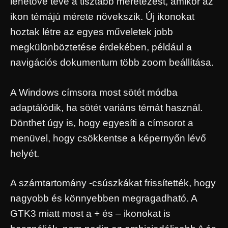
lehetővé téve a tisztább méretezést, amikor az
ikon témájú mérete növekszik. Új ikonokat
hoztak létre az egyes műveletek jobb
megkülönböztetése érdekében, például a
navigációs dokumentum több zoom beállítása.
A Windows címsora most sötét módba
adaptálódik, ha sötét variáns témát használ.
Dönthet úgy is, hogy egyesíti a címsorot a
menüvel, hogy csökkentse a képernyőn lévő
helyét.
A számtartomány -csúszkákat frissítették, hogy
nagyobb és könnyebben megragadható. A
GTK3 miatt most a + és – ikonokat is