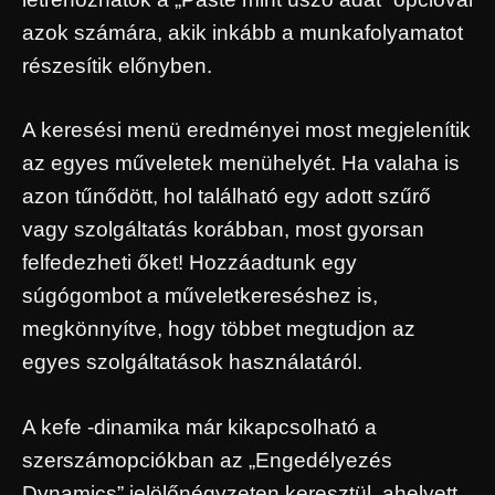
azok számára, akik inkább a munkafolyamatot
részesítik előnyben.
A keresési menü eredményei most megjelenítik
az egyes műveletek menühelyét. Ha valaha is
azon tűnődött, hol található egy adott szűrő
vagy szolgáltatás korábban, most gyorsan
felfedezheti őket! Hozzáadtunk egy
súgógombot a műveletkereséshez is,
megkönnyítve, hogy többet megtudjon az
egyes szolgáltatások használatáról.
A kefe -dinamika már kikapcsolható a
szerszámopciókban az „Engedélyezés
Dynamics” jelölőnégyzeten keresztül, ahelyett,