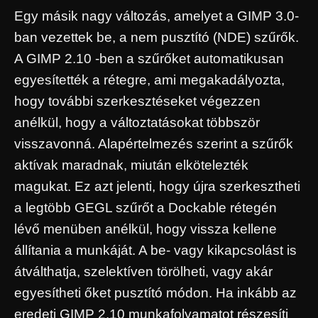
Egy másik nagy változás, amelyet a GIMP 3.0-
ban vezettek be, a nem pusztító (NDE) szűrők.
A GIMP 2.10 -ben a szűrőket automatikusan
egyesítették a rétegre, ami megakadályozta,
hogy további szerkesztéseket végezzen
anélkül, hogy a változtatásokat többször
visszavonná. Alapértelmezés szerint a szűrők
aktívak maradnak, miután elkötelezték
magukat. Ez azt jelenti, hogy újra szerkesztheti
a legtöbb GEGL szűrőt a Dockable rétegén
lévő menüben anélkül, hogy vissza kellene
állítania a munkáját. A be- vagy kikapcsolást is
átválthatja, szelektíven törölheti, vagy akár
egyesítheti őket pusztító módon. Ha inkább az
eredeti GIMP 2.10 munkafolyamatot részesíti