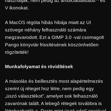
használják, nem pedig az ambiciadálisabb ^ és
V ikonokat.
A MacOS régóta hibás hibája miatt az UI
szövege néhány felhasználó számára
megzavarodott. Ezt a GIMP 3.0 -val csomagolt
Pango könyvtár frissítésének köszönhetően
rögzítették!
Munkafolyamat és rövidítések
A másolás és beillesztés most alapértelmezés
szerint új réteget hoz létre, nem pedig egy
„úszó választékot”, amelyet sok felhasználó
zavarónak talált. A lebegő rétegek továbbra is
létrehozhatók a „Paste mint úszó adat” opcióval