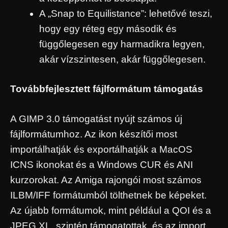
A „Snap to Equilistance”: lehetővé teszi,
hogy egy réteg egy második és
függőlegesen egy harmadikra ​​legyen,
akár vízszintesen, akár függőlegesen.
Továbbfejlesztett fájlformátum támogatás
A GIMP 3.0 támogatást nyújt számos új
fájlformátumhoz. Az ikon készítői most
importálhatják és exportálhatják a MacOS
ICNS ikonokat és a Windows CUR és ANI
kurzorokat. Az Amiga rajongói most számos
ILBM/IFF formátumból tölthetnek be képeket.
Az újabb formátumok, mint például a QOI és a
JPEG XL, szintén támogatottak, és az import