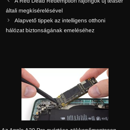
A Red Dead Redemption rajongók új teaser
általi megkísérelésével
Alapvető tippek az intelligens otthoni
hálózat biztonságának emeléséhez