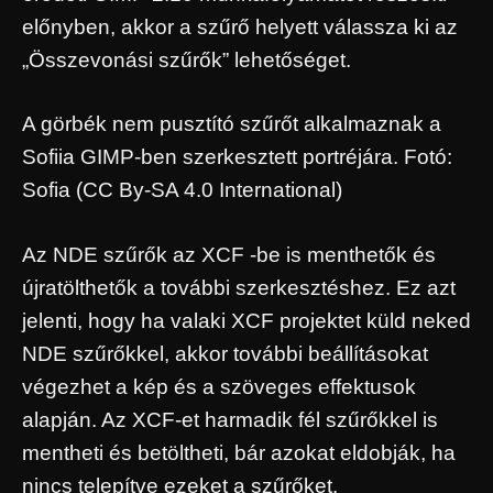
előnyben, akkor a szűrő helyett válassza ki az
„Összevonási szűrők” lehetőséget.
A görbék nem pusztító szűrőt alkalmaznak a
Sofiia GIMP-ben szerkesztett portréjára. Fotó:
Sofia (CC By-SA 4.0 International)
Az NDE szűrők az XCF -be is menthetők és
újratölthetők a további szerkesztéshez. Ez azt
jelenti, hogy ha valaki XCF projektet küld neked
NDE szűrőkkel, akkor további beállításokat
végezhet a kép és a szöveges effektusok
alapján. Az XCF-et harmadik fél szűrőkkel is
mentheti és betöltheti, bár azokat eldobják, ha
nincs telepítve ezeket a szűrőket.