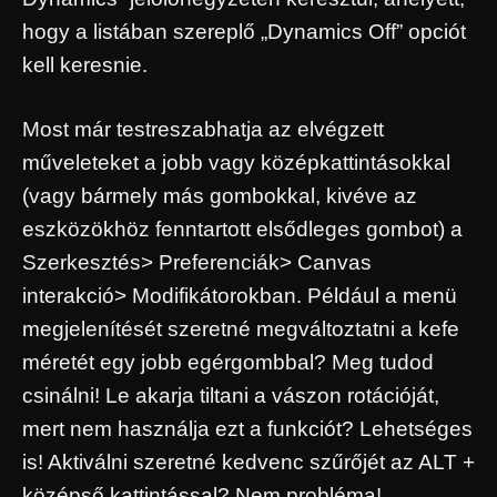
hogy a listában szereplő „Dynamics Off” opciót
kell keresnie.
Most már testreszabhatja az elvégzett
műveleteket a jobb vagy középkattintásokkal
(vagy bármely más gombokkal, kivéve az
eszközökhöz fenntartott elsődleges gombot) a
Szerkesztés> Preferenciák> Canvas
interakció> Modifikátorokban. Például a menü
megjelenítését szeretné megváltoztatni a kefe
méretét egy jobb egérgombbal? Meg tudod
csinálni! Le akarja tiltani a vászon rotációját,
mert nem használja ezt a funkciót? Lehetséges
is! Aktiválni szeretné kedvenc szűrőjét az ALT +
középső kattintással? Nem probléma!