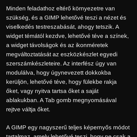
Minden feladathoz eltérő környezetre van
szükség, és a GIMP lehetővé teszi a nézet és
viselkedés testreszabását, ahogy tetszik. A
widget témától kezdve, lehetővé téve a színek,
a widget távolságok és az ikonméretek
megváltoztatását az eszközkészlet egyedi
szerszámkészleteire. Az interfész úgy van
modulálva, hogy úgynevezett dokkokba
kerüljön, lehetővé téve, hogy fülekbe rakja
őket, vagy nyitva tartsa őket a saját
ablakukban. A Tab gomb megnyomásával
rejtve váltja őket.
A GIMP egy nagyszerű teljes képernyős módot
tartalmaz, amely lehetővé teszi, hogy ne csak a