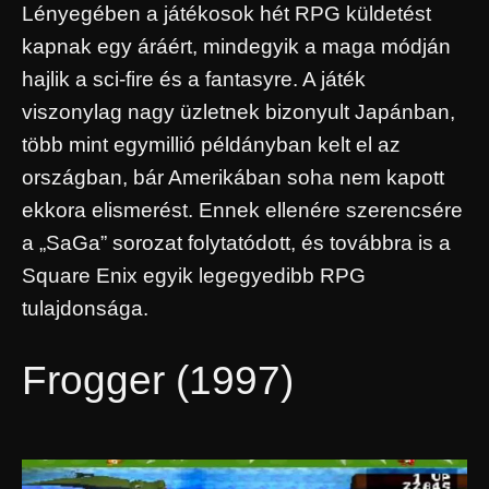
Lényegében a játékosok hét RPG küldetést
kapnak egy áráért, mindegyik a maga módján
hajlik a sci-fire és a fantasyre. A játék
viszonylag nagy üzletnek bizonyult Japánban,
több mint egymillió példányban kelt el az
országban, bár Amerikában soha nem kapott
ekkora elismerést. Ennek ellenére szerencsére
a „SaGa” sorozat folytatódott, és továbbra is a
Square Enix egyik legegyedibb RPG
tulajdonsága.
Frogger (1997)