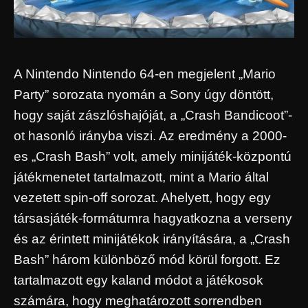
A Nintendo Nintendo 64-en megjelent „Mario
Party” sorozata nyomán a Sony úgy döntött,
hogy saját zászlóshajóját, a „Crash Bandicoot”-
ot hasonló irányba viszi. Az eredmény a 2000-
es „Crash Bash” volt, amely minijáték-központú
játékmenetet tartalmazott, mint a Mario által
vezetett spin-off sorozat. Ahelyett, hogy egy
társasjáték-formátumra hagyatkozna a verseny
és az érintett minijátékok irányítására, a „Crash
Bash” három különböző mód körül forgott. Ez
tartalmazott egy kaland módot a játékosok
számára, hogy meghatározott sorrendben