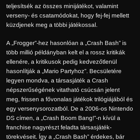
teljesítsék az összes minijátékot, valamint
verseny- és csatamódokat, hogy fej-fej mellett
küzdjenek meg a többi játékossal.
A „Frogger”-hez hasonlóan a „Crash Bash” is
több millió példányban kelt el a rossz kritikák
ellenére, a kritikusok pedig kedvezőtlenül
hasonlítják a „Mario Partyhoz”. Becsületére
legyen mondva, a társasjáték a Crash
népszerűségének vitatható csúcsán jelent
meg, frissen a fővonalas játékok trilógiájából és
egy versenysorozatból. De a 2006-os Nintendo
DS címen, a „Crash Boom Bang!”-n kívül a
franchise nagyrészt feladta társasjáték-
törekvéseit. Így a „Crash Bash” érdekes, bár