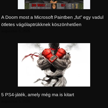
A Doom most a Microsoft Paintben „fut” egy vadul
ötletes vágólaptrükknek köszönhetően
augusztus 5, 2026
5 PS4-játék, amely még ma is kitart
augusztus 5, 2026