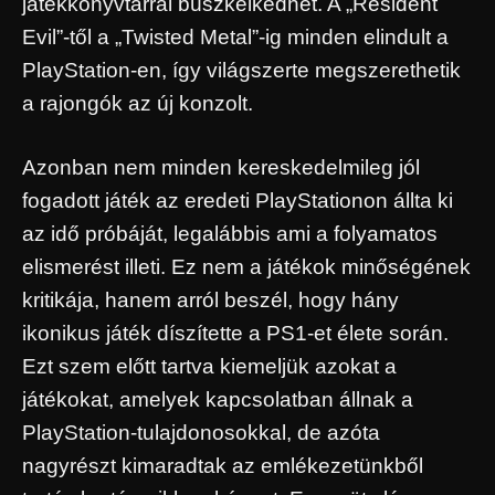
játékkönyvtárral büszkélkedhet. A „Resident
Evil”-től a „Twisted Metal”-ig minden elindult a
PlayStation-en, így világszerte megszerethetik
a rajongók az új konzolt.
Azonban nem minden kereskedelmileg jól
fogadott játék az eredeti PlayStationon állta ki
az idő próbáját, legalábbis ami a folyamatos
elismerést illeti. Ez nem a játékok minőségének
kritikája, hanem arról beszél, hogy hány
ikonikus játék díszítette a PS1-et élete során.
Ezt szem előtt tartva kiemeljük azokat a
játékokat, amelyek kapcsolatban állnak a
PlayStation-tulajdonosokkal, de azóta
nagyrészt kimaradtak az emlékezetünkből