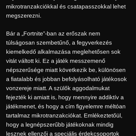
mikrotranzakciókkal és csatapasszokkal lehet
megszerezni.
Bár a „Fortnite”-ban az erőszak nem
túlságosan szembetűnő, a fegyverkezés
kiemelkedő alkalmazása meglehetősen sok
vitát váltott ki. Ez a játék messzemenő
népszerűsége miatt következik be, különösen
a fiatalabb és jobban befolyásolható játékosok
vonzereje miatt. A szülők aggodalmukat
fejezték ki amiatt is, hogy mennyire addiktív a
játékmenet, és hogy a cím figyelemre méltóan
tartalmaz mikrotranzakciókat. Emlékeztetőül,
hogy a legnépszerűbb játékoknak mindig
lesznek ellenzői a speciális érdekcsoportok