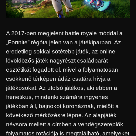
A 2017-ben megjelent battle royale móddal a
„Fortnite” régóta jelen van a játékiparban. Az
eredetileg sokkal sötétebb játék, az online
lövöldözős játék nagyrészt családbarát
esztétikát fogadott el, mivel a folyamatosan
csökkenő térképen ádáz csatára hívja a
játékosokat. Az utolsó játékos, aki ebben a
frenetikus, mindenki számára ingyenes
játékban áll, bajnokot koronáznak, mielőtt a
következő mérkőzésre lépne. Az alapjáték
névsora mellett a címben a vendégszereplők
folyamatos rotációja is megtalálható, amelyeket