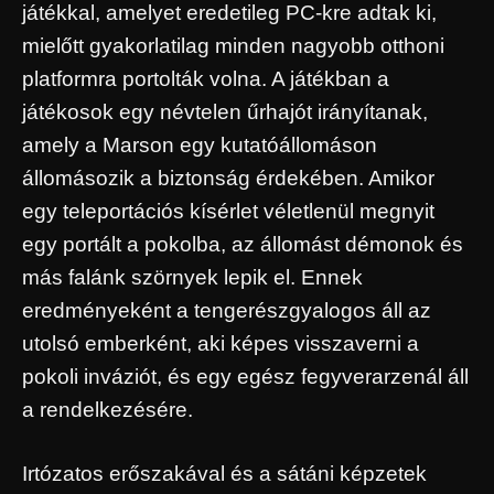
játékkal, amelyet eredetileg PC-kre adtak ki,
mielőtt gyakorlatilag minden nagyobb otthoni
platformra portolták volna. A játékban a
játékosok egy névtelen űrhajót irányítanak,
amely a Marson egy kutatóállomáson
állomásozik a biztonság érdekében. Amikor
egy teleportációs kísérlet véletlenül megnyit
egy portált a pokolba, az állomást démonok és
más falánk szörnyek lepik el. Ennek
eredményeként a tengerészgyalogos áll az
utolsó emberként, aki képes visszaverni a
pokoli inváziót, és egy egész fegyverarzenál áll
a rendelkezésére.
Irtózatos erőszakával és a sátáni képzetek