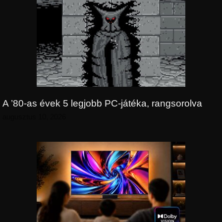
A ’80-as évek 5 legjobb PC-játéka, rangsorolva
augusztus 10, 2026