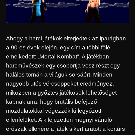
Ahogy a harci játékok elterjedtek az iparágban
a 90-es évek elején, egy cím a többi fölé
emelkedett: „Mortal Kombat”. A játékban
harcművészek egy csoportja vesz részt egy
halálos tornán a világuk sorsáért. Minden
nagyobb ütés vércseppeket eredményez,
miközben a győztes játékosok lehetőséget
kapnak arra, hogy brutális befejező
mozdulatokkal végezzék ki legyőzött
ellenfelüket. A kifejezetten megnyilvánuló
erőszak ellenére a játék sikert aratott a kortárs