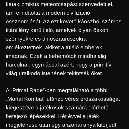
kataklizmikus meteorcsapást szenvedett el,
ami elindította a modern civilizáció
összeomlását. Az ezt követő káoszból számos
titáni lény került elő, amelyek olyan őskori
szörnyekre és dinoszauruszokra
emlékeztetnek, akiket a túlélő emberek
imádnak. Ezek a behemótok mindhalálig
harcolnak egymással azért, hogy a primitív
világ uralkodó istenének tekintsék őket.
A „Primal Rage”-ben megtalálható a többi
„Mortal Kombat” utánzó véres erőszakossága,
kiegészítve a játékosok számára elérhető
befejező lépésekkel. Két évvel a játék
megjelenése után egy arizonai anya kiterjedt