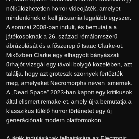
nélkülözhetetlen horror videojáték, amelyet
mindenkinek el kell játszania legalább egyszer.
A sorozat 2008-ban indult, és bemutatja a
játékosoknak a 26. század rémálomszerű
ábrázolását és a főszereplő Isaac Clarke-ot.
Miközben Clarke egy elhagyott bányászati ​​
űrhajót vizsgál egy távoli bolygó közelében, azt
találja, hogy azt groteszk szörnyek fertőzték
meg, amelyeket Necromorphs néven ismernek.
A „Dead Space” 2023-ban kapott egy kritikusok
által elismert remake-et, amely újra bemutatja a
klasszikus túlélő horror történetet egy új
generációnak modern platformokon.
A játék indulásának felhajtására az Electronic