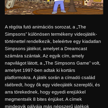
A régóta futó animációs sorozat, a „The
Simpsons” különösen termékeny videojáték-
történettel rendelkezik, beleértve egy kiadatlan
Simpsons játékot, amelyet a Dreamcast
számára szántak. Az egyik cím, amely
napvilágot látott, a „The Simpsons Game” volt,
amelyet 1997-ben adtak ki kortárs
platformokra. A játék során a címadó család
ráébredt, hogy ők egy videojáték szereplői, és
arra törekednek, hogy egyedi erejükkel
megmentsék 8 bites énjüket. A címek
mindegyik pályája más népszerű játékok