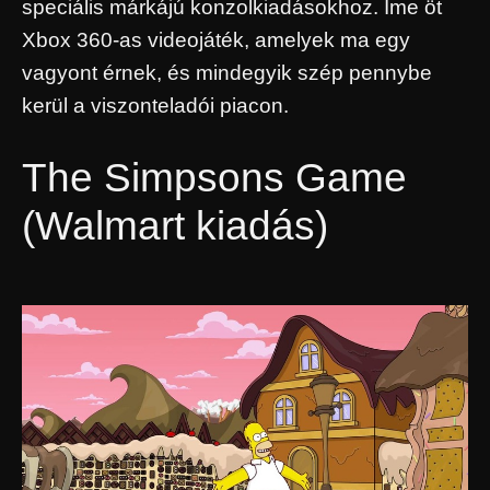
speciális márkájú konzolkiadásokhoz. Íme öt
Xbox 360-as videojáték, amelyek ma egy
vagyont érnek, és mindegyik szép pennybe
kerül a viszonteladói piacon.
The Simpsons Game
(Walmart kiadás)