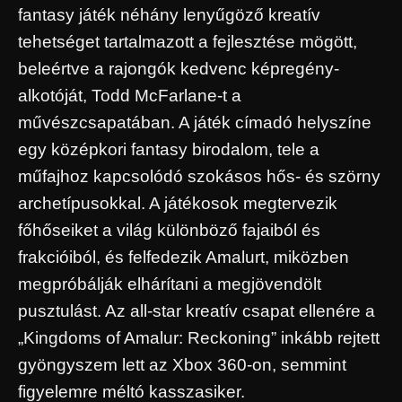
fantasy játék néhány lenyűgöző kreatív
tehetséget tartalmazott a fejlesztése mögött,
beleértve a rajongók kedvenc képregény-
alkotóját, Todd McFarlane-t a
művészcsapatában. A játék címadó helyszíne
egy középkori fantasy birodalom, tele a
műfajhoz kapcsolódó szokásos hős- és szörny
archetípusokkal. A játékosok megtervezik
főhőseiket a világ különböző fajaiból és
frakcióiból, és felfedezik Amalurt, miközben
megpróbálják elhárítani a megjövendölt
pusztulást. Az all-star kreatív csapat ellenére a
„Kingdoms of Amalur: Reckoning” inkább rejtett
gyöngyszem lett az Xbox 360-on, semmint
figyelemre méltó kasszasiker.