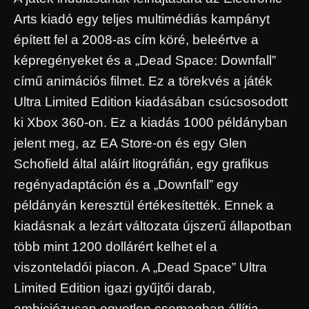
Arts kiadó egy teljes multimédiás kampányt
épített fel a 2008-as cím köré, beleértve a
képregényeket és a „Dead Space: Downfall”
című animációs filmet. Ez a törekvés a játék
Ultra Limited Edition kiadásában csúcsosodott
ki Xbox 360-on. Ez a kiadás 1000 példányban
jelent meg, az EA Store-on és egy Glen
Schofield által aláírt litográfián, egy grafikus
regényadaptáción és a „Downfall” egy
példányán keresztül értékesítették. Ennek a
kiadásnak a lezárt változata újszerű állapotban
több mint 1200 dollárért kelhet el a
viszonteladói piacon. A „Dead Space” Ultra
Limited Edition igazi gyűjtői darab,
ambiciózusan egyetlen csomagban állítja