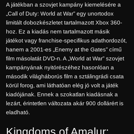
A játékban a szovjet kampány kiemelésére a
„Call of Duty: World at War” egy unortodox
limitált dobozkészletet tartalmazott Xbox 360-
hoz. Ez a kiadás nem tartalmazott másik
játékot vagy franchise-specifikus adathordozót,
hanem a 2001-es „Enemy at the Gates” című
film másolatát DVD-n. A „World at War” szovjet
kampányának nyitórészéhez hasonlóan a
második világháborús film a sztálingrádi csata
körül forog, ami láthatóan elég jó volt a játék
kiadójának. Ennek a szokatlan kiadásnak a
lezárt, érintetlen változata akár 900 dollárért is
eladható.
Kingdoms of Amalur: