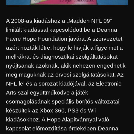
A 2008-as kiadáshoz a „Madden NFL 09”
limitált kiadással kapcsolódott be a Deanna
Favre Hope Foundation javára. A szervezetet
azért hozták létre, hogy felhívják a figyelmet a
mellrákra, és diagnosztikai szolgáltatásokat
nyújtsanak azoknak, akik nehezen engedhetik
meg maguknak az orvosi szolgáltatásokat. Az
NFL-lel és a sorozat kiadójával, az Electronic
Arts-szal együttműködve a játék
csomagolásának speciális borítós változatai
készültek az Xbox 360, PS3 és Wii
kiadásokhoz. A Hope Alapítvánnyal való
kapcsolat előmozdítása érdekében Deanna