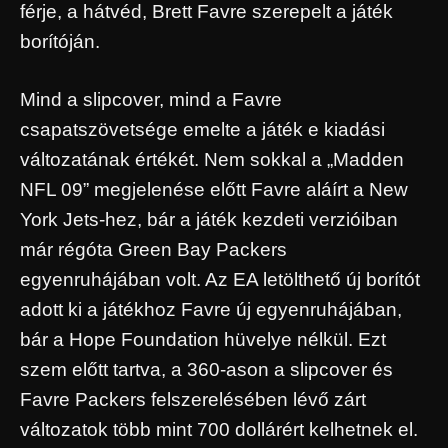
férje, a hátvéd, Brett Favre szerepelt a játék
borítóján.
Mind a slipcover, mind a Favre
csapatszövetsége emelte a játék e kiadási
változatának értékét. Nem sokkal a „Madden
NFL 09” megjelenése előtt Favre aláírt a New
York Jets-hez, bár a játék kezdeti verzióiban
már régóta Green Bay Packers
egyenruhájában volt. Az EA letölthető új borítót
adott ki a játékhoz Favre új egyenruhájában,
bár a Hope Foundation hüvelye nélkül. Ezt
szem előtt tartva, a 360-ason a slipcover és
Favre Packers felszerelésében lévő zárt
változatok több mint 700 dollárért kelhetnek el.