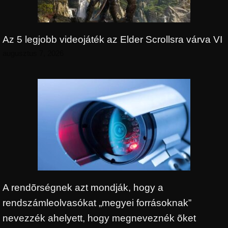
Az 5 legjobb videojáték az Elder Scrollsra várva VI
augusztus 7, 2026
A rendõrségnek azt mondják, hogy a
rendszámleolvasókat „megyei forrásoknak”
nevezzék ahelyett, hogy megneveznék õket