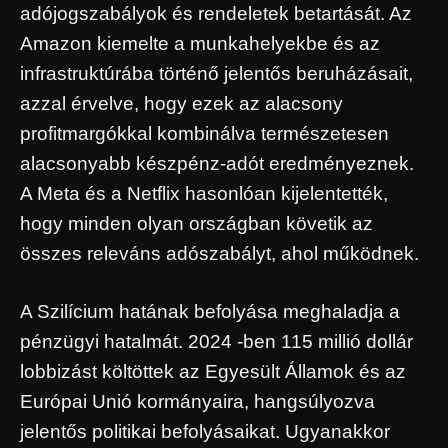
adójogszabályok és rendeletek betartását. Az
Amazon kiemelte a munkahelyekbe és az
infrastruktúrába történő jelentős beruházásait,
azzal érvelve, hogy ezek az alacsony
profitmargókkal kombinálva természetesen
alacsonyabb készpénz-adót eredményeznek.
A Meta és a Netflix hasonlóan kijelentették,
hogy minden olyan országban követik az
összes releváns adószabályt, ahol működnek.
A Szilícium hatának befolyása meghaladja a
pénzügyi hatalmát. 2024 -ben 115 millió dollár
lobbizást költöttek az Egyesült Államok és az
Európai Unió kormányaira, hangsúlyozva
jelentős politikai befolyásaikat. Ugyanakkor