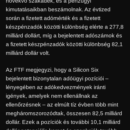
növekvő szakadék, és a pénzügyi
kimutatásaikban beszámolnak. Az évtized
során a fizetett adómérték és a fizetett
készpénzadók közötti különbség elérte a 277,8
milliárd dollárt, míg a bejelentett adószámok és
a fizetett készpénzadók közötti különbség 82,1
milliárd dollár volt.
Az FTF megjegyzi, hogy a Silicon Six
bejelentett bizonytalan adóügyi pozíciói –
lényegében az adókedvezmények iránti
igények, amelyek nem ellenállnak az
ellenőrzésnek – az elmúlt tíz évben több mint
megháromszorozódtak, összesen 82,5 milliárd
dollár. Ezek a pozíciók és további 10,1 milliárd