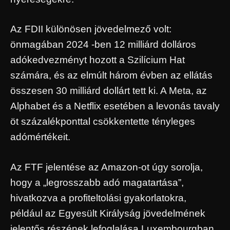
Az FDII különösen jövedelmező volt:
önmagában 2024 -ben 12 milliárd dolláros
adókedvezményt hozott a Szilícium Hat
számára, és az elmúlt három évben az ellátás
összesen 30 milliárd dollárt tett ki. A Meta, az
Alphabet és a Netflix esetében a levonás tavaly
öt százalékponttal csökkentette tényleges
adómértékeit.
Az FTF jelentése az Amazon-ot úgy sorolja,
hogy a „legrosszabb adó magatartása”,
hivatkozva a profiteltolási gyakorlatokra,
például az Egyesült Királyság jövedelmének
jelentős részének lefoglalása Luxembourgban,