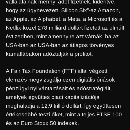
vállalatainak mennyi adót fizetnek, kiderítve,
hogy az úgynevezett „Silicon Six”-az Amazon,
az Apple, az Alphabet, a Meta, a Microsoft és a
Netflix-közel 278 milliárd dollárt fizetett az elmúlt
évtizedben, mint amennyire azt várnák, ha az
USA-ban az USA-ban az átlagos törvényes
kamatlábakon adóztatják a profitot.
A Fair Tax Foundation (FTF) által végzett
elemzés megvizsgálja ezen digitális óriások
pénzügyi nyilvántartásait és adóstratégiáit,
amelyek együttes piaci kapitalizációja
meghaladja a 12,9 trillió dollárt, így együttesen
értékesebbé teszi őket, mint a teljes FTSE 100
és az Euro Stoxx 50 indexek.