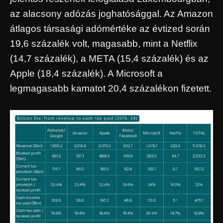
az alacsony adózás joghatósággal. Az Amazon
átlagos társasági adómértéke az évtized során
19,6 százalék volt, magasabb, mint a Netflix
(14,7 százalék), a META (15,4 százalék) és az
Apple (18,4 százalék). A Microsoft a
legmagasabb kamatot 20,4 százalékon fizetett.