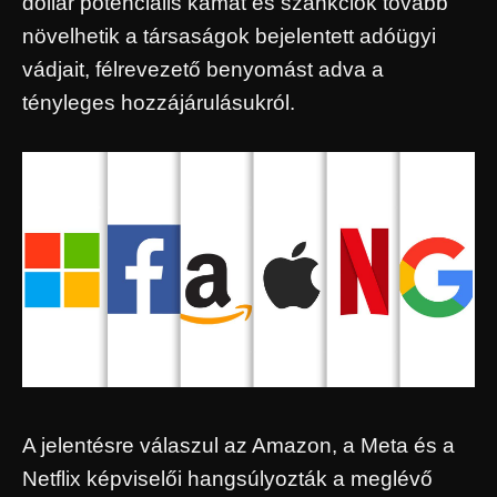
dollár potenciális kamat és szankciók tovább
növelhetik a társaságok bejelentett adóügyi
vádjait, félrevezető benyomást adva a
tényleges hozzájárulásukról.
A jelentésre válaszul az Amazon, a Meta és a
Netflix képviselői hangsúlyozták a meglévő