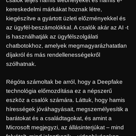
csalók teljes hamis webhelyeket és hamis e-
kereskedelmi márkákat hoznak létre,
kiegészítve a gyártott üzleti előzményekkel és
az ügyfél-beszámolókkal. A csalók akár az AI -t
is használhatják az ügyfélszolgálati
chatbotokhoz, amelyek megmagyarázhatatlan
díjakról és más rendellenességekről
szólhatnak.
Régóta számoltak be arról, hogy a Deepfake
technológia előmozdítása ez a népszerű
eszköz a csalók számára. Láttuk, hogy hamis
hírességek jóváhagyásait, megszemélyesítik a
barátokat és a családtagokat, és amint a
Microsoft megjegyzi, az állásinterjúkat – mind