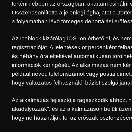
történik ebben az országban, akartam csinálni 
Összehasonlította a jelenlegi éghajlatot a „tör
a folyamatban lévő tömeges deportálási erőfesz
Az Iceblock kizárólag iOS -on érhető el, és ne
regisztrációját. A jelentések öt percenként fel
és néhány óra elteltével automatikusan töröln
információk keringését. Az alkalmazás nem kér
például nevet, telefonszámot vagy postai címet. A
hogy változatos felhasználói bázist szolgáljanak
Az alkalmazás fejlesztője ragaszkodik ahhoz, h
akadályozzák”, és az alkalmazáson belüli üzenet
hogy ne használják fel az erőszak ösztönzésé