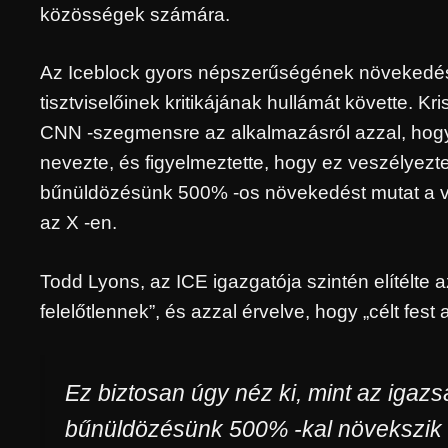
közösségek számára.
Az Iceblock gyors népszerűségének növekedé
tisztviselőinek kritikájának hullámát követte. Kr
CNN -szegmensre az alkalmazásról azzal, hogy
nevezte, és figyelmeztette, hogy ez veszélyeztet
bűnüldözésünk 500% -os növekedést mutat a v
az X -en.
Todd Lyons, az ICE igazgatója szintén elítélte 
felelőtlennek”, és azzal érvelve, hogy „célt fest 
Ez biztosan úgy néz ki, mint az iga
bűnüldözésünk 500% -kal növekszik 