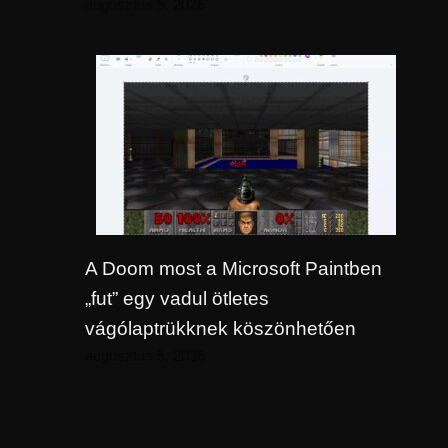
augusztus 5, 2026
A Doom most a Microsoft Paintben
„fut” egy vadul ötletes
vágólaptrükknek köszönhetően
augusztus 5, 2026