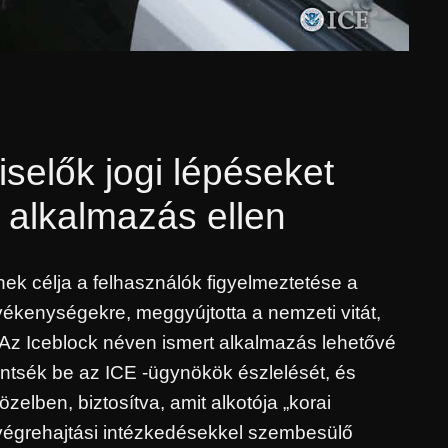
iselők jogi lépéseket
 alkalmazás ellen
ek célja a felhasználók figyelmeztetése a
vékenységekre, meggyújtotta a nemzeti vitát,
 Az Iceblock néven ismert alkalmazás lehetővé
entsék be az ICE -ügynökök észlelését, és
elben, biztosítva, amit alkotója „korai
 végrehajtási intézkedésekkel szembesülő