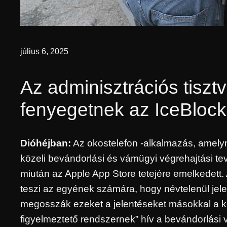
július 6, 2025
Az adminisztrációs tisztv
fenyegetnek az IceBlock
Dióhéjban:
Az okostelefon -alkalmazás, amelyn
közeli bevándorlási és vámügyi végrehajtási te
miután az Apple App Store tetejére emelkedett.
teszi az egyének számára, hogy névtelenül jel
megosszák ezeket a jelentéseket másokkal a köz
figyelmeztető rendszernek” hív a bevándorlási