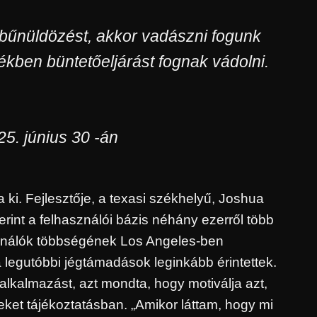
űnüldözést, akkor vadászni fogunk
ékben büntetőeljárást fognak vádolni.
5. június 30 -án
ta ki. Fejlesztője, a texasi székhelyű, Joshua
rint a felhasználói bázis néhány ezerről több
asználók többségének Los Angeles-ben
a legutóbbi jégtámadások leginkább érintettek.
 alkalmazást, azt mondta, hogy motiválja azt,
eket tájékoztatásban. „Amikor láttam, hogy mi