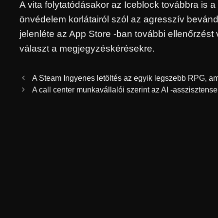
A vita folytatódásakor az Iceblock továbbra is 
önvédelem korlátairól szól az agresszív beván
jelenléte az App Store -ban további ellenőrzést 
választ a megjegyzéskérésekre.
A Steam Ingyenes letöltés az egyik legszebb RPG, ami
A call center munkavállalói szerint az AI -assziszte