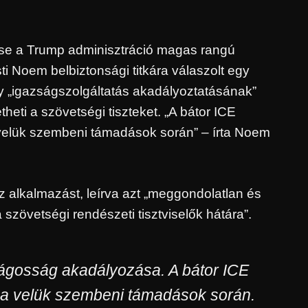
se a Trump adminisztráció magas rangú
isti Noem belbiztonsági titkára válaszolt egy
 „igazságszolgáltatás akadályoztatásának”
heti a szövetségi tiszteket. „A bátor ICE
elük szembeni támadások során” – írta Noem
az alkalmazást, leírva azt „meggondolatlan és
a szövetségi rendészeti tisztviselők hátára”.
zságosság akadályozása. A bátor ICE
a velük szembeni támadások során.