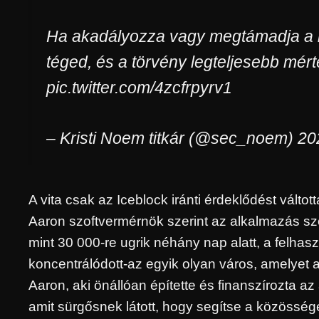
Ha akadályozza vagy megtámadja a b
téged, és a törvény legteljesebb mért
pic.twitter.com/4zcfrpyrv1
– Kristi Noem titkár (@sec_noem) 202
A vita csak az Iceblock iránti érdeklődést váltot
Aaron szoftvermérnök szerint az alkalmazás sze
mint 30 000-re ugrik néhány nap alatt, a felh
koncentrálódott-az egyik olyan város, amelyet 
Aaron, aki önállóan építette és finanszírozta az
amit sürgősnek látott, hogy segítse a közösség