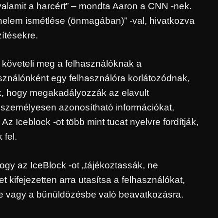
valamit a harcért” – mondta Aaron a CNN -nek.
ténelem ismétlése (önmagában)” -val, hivatkozva
ítésekre.
m követeli meg a felhasználóknak a
használónként egy felhasználóra korlátozódnak,
ek, hogy megakadályozzák az elavult
 személyesen azonosítható információkat,
z Iceblock -ot több mint tucat nyelvre fordítják,
 fel.
ogy az IceBlock -ot „tájékoztassák, ne
 kifejezetten arra utasítsa a felhasználókat,
re vagy a bűnüldözésbe való beavatkozásra.