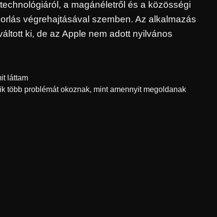
a technológiáról, a magánéletről és a közösségi
dorlás végrehajtásával szemben. Az alkalmazás
váltott ki, de az Apple nem adott nyilvános
t láttam
nseik több problémát okoznak, mint amennyit megoldanak