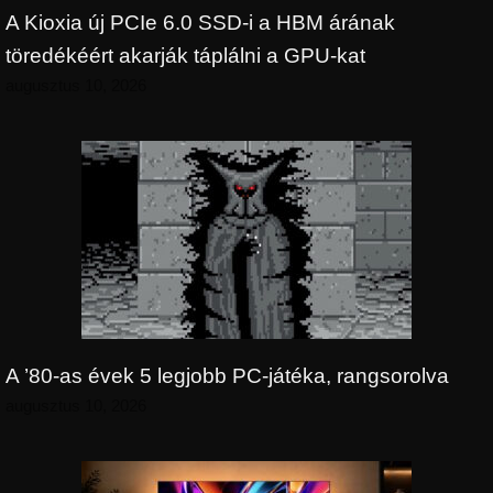
A Kioxia új PCIe 6.0 SSD-i a HBM árának
töredékéért akarják táplálni a GPU-kat
augusztus 10, 2026
A ’80-as évek 5 legjobb PC-játéka, rangsorolva
augusztus 10, 2026