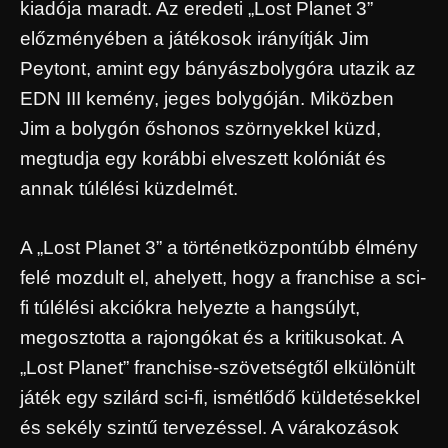
kiadója maradt. Az eredeti „Lost Planet 3”
előzményében a játékosok irányítják Jim
Peytont, amint egy bányászbolygóra utazik az
EDN III kemény, jeges bolygóján. Miközben
Jim a bolygón őshonos szörnyekkel küzd,
megtudja egy korábbi elveszett kolóniát és
annak túlélési küzdelmét.
A „Lost Planet 3” a történetközpontúbb élmény
felé mozdult el, ahelyett, hogy a franchise a sci-
fi túlélési akciókra helyezte a hangsúlyt,
megosztotta a rajongókat és a kritikusokat. A
„Lost Planet” franchise-szövetségtől elkülönült
játék egy szilárd sci-fi, ismétlődő küldetésekkel
és sekély szintű tervezéssel. A várakozások