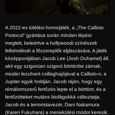
A 2022-es túlélési horrorjáték, a „The Callisto
Protocol” gyártása során minden lépést
megtett, beleértve a hollywoodi színészek
felbérelését a főszereplők eljátszására. A játék
középpontjában Jacob Lee (Josh Duhamel) áll,
akit egy szigorúan szigorú börtönbe zárnak,
miután lezuhant csillaghajójával a Callisto-n, a
Jupiter egyik holdján. Jacob rájön, hogy egy
rémálomszerű fertőzés lepte el a börtönt, és a
fertőzötteket mutáns biofágokká változtatja.
Jacob és a terroristavezér, Dani Nakamura
(Karen Fukuhara) a menekülési módot keresik,