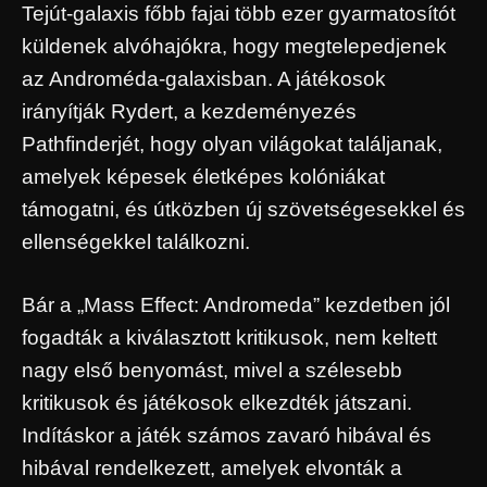
Tejút-galaxis főbb fajai több ezer gyarmatosítót
küldenek alvóhajókra, hogy megtelepedjenek
az Androméda-galaxisban. A játékosok
irányítják Rydert, a kezdeményezés
Pathfinderjét, hogy olyan világokat találjanak,
amelyek képesek életképes kolóniákat
támogatni, és útközben új szövetségesekkel és
ellenségekkel találkozni.
Bár a „Mass Effect: Andromeda” kezdetben jól
fogadták a kiválasztott kritikusok, nem keltett
nagy első benyomást, mivel a szélesebb
kritikusok és játékosok elkezdték játszani.
Indításkor a játék számos zavaró hibával és
hibával rendelkezett, amelyek elvonták a