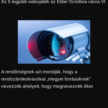
Az 5 legjobb videojáték az Elder Scrollsra várva VI
augusztus 7, 2026
A rendõrségnek azt mondják, hogy a
rendszámleolvasókat „megyei forrásoknak”
nevezzék ahelyett, hogy megneveznék õket
augusztus 6, 2026