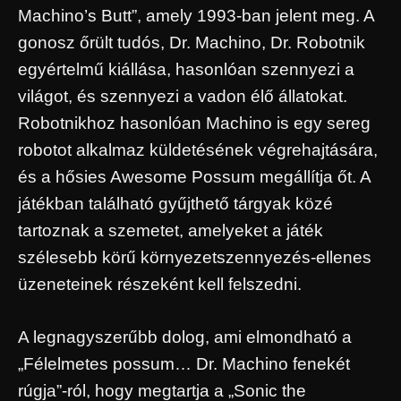
Machino’s Butt”, amely 1993-ban jelent meg. A
gonosz őrült tudós, Dr. Machino, Dr. Robotnik
egyértelmű kiállása, hasonlóan szennyezi a
világot, és szennyezi a vadon élő állatokat.
Robotnikhoz hasonlóan Machino is egy sereg
robotot alkalmaz küldetésének végrehajtására,
és a hősies Awesome Possum megállítja őt. A
játékban található gyűjthető tárgyak közé
tartoznak a szemetet, amelyeket a játék
szélesebb körű környezetszennyezés-ellenes
üzeneteinek részeként kell felszedni.
A legnagyszerűbb dolog, ami elmondható a
„Félelmetes possum… Dr. Machino fenekét
rúgja”-ról, hogy megtartja a „Sonic the