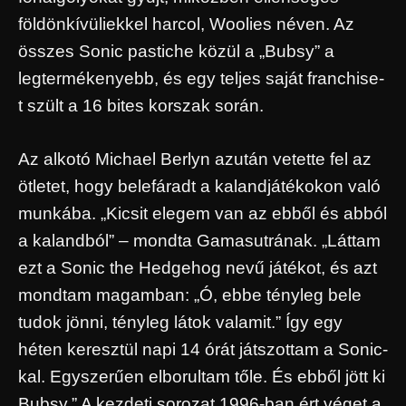
földönkívüliekkel harcol, Woolies néven. Az
összes Sonic pastiche közül a „Bubsy” a
legtermékenyebb, és egy teljes saját franchise-
t szült a 16 bites korszak során.
Az alkotó Michael Berlyn azután vetette fel az
ötletet, hogy belefáradt a kalandjátékokon való
munkába. „Kicsit elegem van az ebből és abból
a kalandból” – mondta Gamasutrának. „Láttam
ezt a Sonic the Hedgehog nevű játékot, és azt
mondtam magamban: „Ó, ebbe tényleg bele
tudok jönni, tényleg látok valamit.” Így egy
héten keresztül napi 14 órát játszottam a Sonic-
kal. Egyszerűen elborultam tőle. És ebből jött ki
Bubsy.” A kezdeti sorozat 1996-ban ért véget a