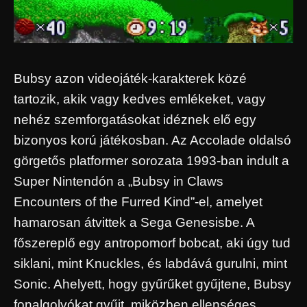
Bubsy azon videojáték-karakterek közé
tartozik, akik vagy kedves emlékeket, vagy
nehéz szemforgatásokat idéznek elő egy
bizonyos korú játékosban. Az Accolade oldalsó
görgetős platformer sorozata 1993-ban indult a
Super Nintendón a „Bubsy in Claws
Encounters of the Furred Kind”-el, amelyet
hamarosan átvittek a Sega Genesisbe. A
főszereplő egy antropomorf bobcat, aki úgy tud
siklani, mint Knuckles, és labdává gurulni, mint
Sonic. Ahelyett, hogy gyűrűket gyűjtene, Bubsy
fonalgolyókat gyűjt, miközben ellenséges