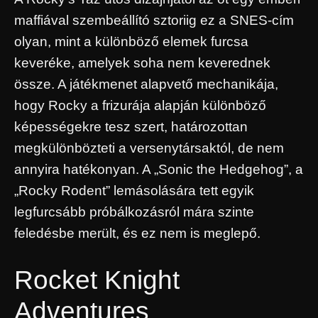
maffiával szembeállító sztoriig ez a SNES-cím
olyan, mint a különböző elemek furcsa
keveréke, amelyek soha nem keverednek
össze. A játékmenet alapvető mechanikája,
hogy Rocky a frizurája alapján különböző
képességekre tesz szert, határozottan
megkülönbözteti a versenytársaktól, de nem
annyira hatékonyan. A „Sonic the Hedgehog”, a
„Rocky Rodent” lemásolására tett egyik
legfurcsább próbálkozásról mára szinte
feledésbe merült, és ez nem is meglepő.
Rocket Knight
Adventures