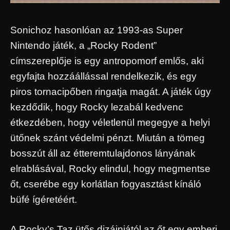
Sonichoz hasonlóan az 1993-as Super
Nintendo játék, a „Rocky Rodent”
címszereplője is egy antropomorf emlős, aki
egyfajta hozzáállással rendelkezik, és egy
piros tornacipőben ringatja magát. A játék úgy
kezdődik, hogy Rocky lezabál kedvenc
étkezdében, hogy véletlenül megegye a helyi
ütőnek szánt védelmi pénzt. Miután a tömeg
bosszút áll az étteremtulajdonos lányának
elrablásával, Rocky elindul, hogy megmentse
őt, cserébe egy korlátlan fogyasztást kínáló
büfé ígéretéért.
A Rocky’s Taz ütős dizájnjától az őt egy emberi