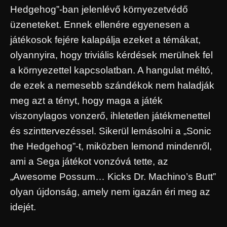
Hedgehog”-ban jelenlévő környezetvédő
üzeneteket. Ennek ellenére egyenesen a
játékosok fejére kalapálja ezeket a témákat,
olyannyira, hogy triviális kérdések merülnek fel
a környezettel kapcsolatban. A hangulat méltó,
de ezek a nemesebb szándékok nem haladják
meg azt a tényt, hogy maga a játék
viszonylagos vonzerő, ihletetlen játékmenettel
és szinttervezéssel. Sikerül lemásolni a „Sonic
the Hedgehog”-t, miközben lemond mindenről,
ami a Sega játékot vonzóvá tette, az
„Awesome Possum… Kicks Dr. Machino’s Butt”
olyan újdonság, amely nem igazán éri meg az
idejét.