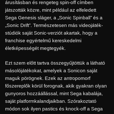
árusításban és rengeteg spin-off címben
játszották közre, mint például az elfeledett
Sega Genesis sláger, a „Sonic Spinball” és a
„Sonic Drift”. Természetesen más videojáték-
stúdiók saját Sonic-verziót akartak, hogy a
franchise egyértelmű kereskedelmi
életképességét megtegyék.
Ezt szem előtt tartva összegyűjtöttük a látható
másolójátékokat, amelyek a Sonicon saját
maguk pörögnek. Ezek az antropomorf
főszereplők körül forognak, akik gyakran olyan
gunyoros hozzáállással, mint Sega kabalája,
saját platformkalandjaikban. Szórakoztató
módon sok ilyen pastics és knock-off a Sega