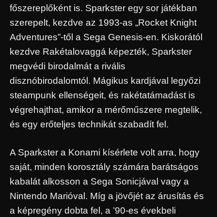
főszereplőként is. Sparkster egy sor játékban
szerepelt, kezdve az 1993-as „Rocket Knight
Adventures”-től a Sega Genesis-en. Kiskorától
kezdve Rakétalovaggá képezték, Sparkster
megvédi birodalmát a rivális
disznóbirodalomtól. Mágikus kardjával legyőzi
steampunk ellenségeit, és rakétatámadást is
végrehajthat, amikor a mérőműszere megtelik,
és egy erőteljes technikát szabadít fel.
A Sparkster a Konami kísérlete volt arra, hogy
saját, minden korosztály számára barátságos
kabalát alkosson a Sega Sonicjával vagy a
Nintendo Marióval. Míg a jövőjét az árusítás és
a képregény dobta fel, a ’90-es évekbeli