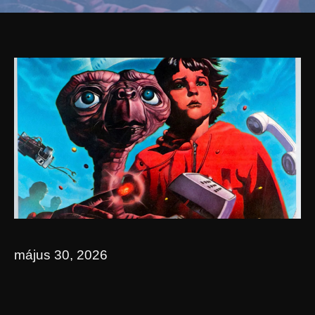
május 30, 2026