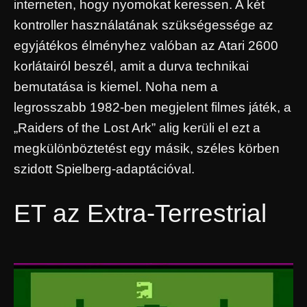
interneten, hogy nyomokat keressen. A két
kontroller használatának szükségessége az
egyjátékos élményhez valóban az Atari 2600
korlátairól beszél, amit a durva technikai
bemutatása is kiemel. Noha nem a
legrosszabb 1982-ben megjelent filmes játék, a
„Raiders of the Lost Ark” alig kerüli el ezt a
megkülönböztetést egy másik, széles körben
szidott Spielberg-adaptációval.
ET az Extra-Terrestrial