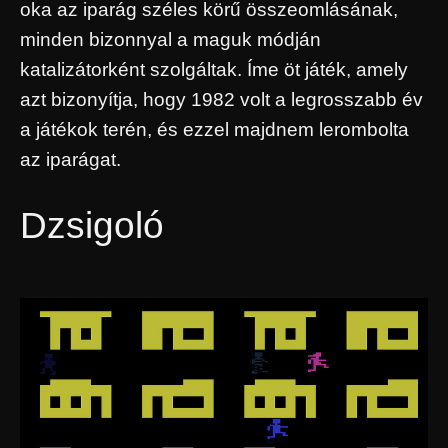
oka az iparág széles körű összeomlásának,
minden bizonnyal a maguk módján
katalizátorként szolgáltak. Íme öt játék, amely
azt bizonyítja, hogy 1982 volt a legrosszabb év
a játékok terén, és ezzel majdnem lerombolta
az iparágat.
Dzsigoló