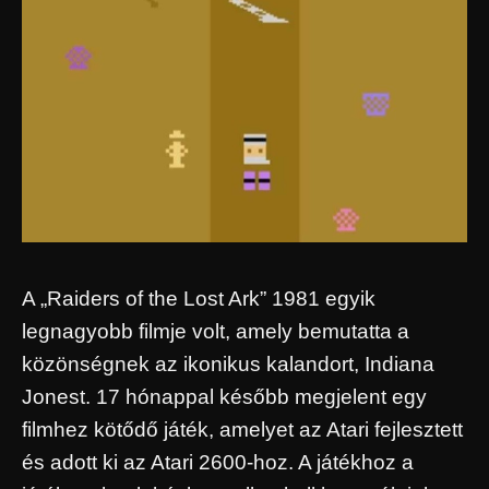
A „Raiders of the Lost Ark” 1981 egyik
legnagyobb filmje volt, amely bemutatta a
közönségnek az ikonikus kalandort, Indiana
Jonest. 17 hónappal később megjelent egy
filmhez kötődő játék, amelyet az Atari fejlesztett
és adott ki az Atari 2600-hoz. A játékhoz a