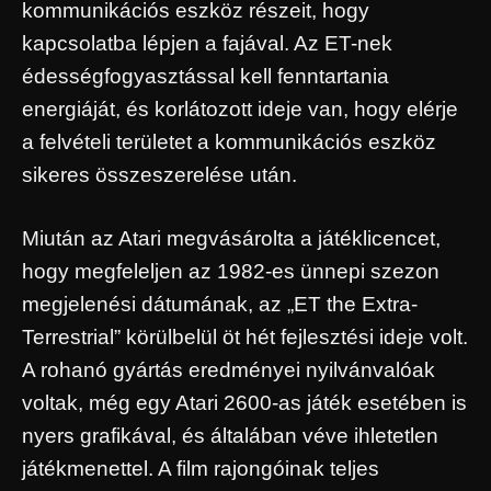
kommunikációs eszköz részeit, hogy
kapcsolatba lépjen a fajával. Az ET-nek
édességfogyasztással kell fenntartania
energiáját, és korlátozott ideje van, hogy elérje
a felvételi területet a kommunikációs eszköz
sikeres összeszerelése után.
Miután az Atari megvásárolta a játéklicencet,
hogy megfeleljen az 1982-es ünnepi szezon
megjelenési dátumának, az „ET the Extra-
Terrestrial” körülbelül öt hét fejlesztési ideje volt.
A rohanó gyártás eredményei nyilvánvalóak
voltak, még egy Atari 2600-as játék esetében is
nyers grafikával, és általában véve ihletetlen
játékmenettel. A film rajongóinak teljes