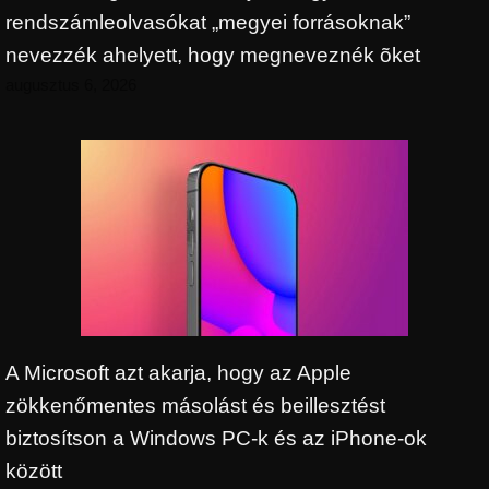
rendszámleolvasókat „megyei forrásoknak”
nevezzék ahelyett, hogy megneveznék õket
augusztus 6, 2026
A Microsoft azt akarja, hogy az Apple
zökkenőmentes másolást és beillesztést
biztosítson a Windows PC-k és az iPhone-ok
között