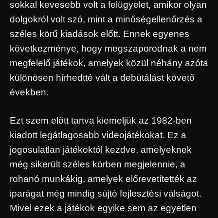
sokkal kevesebb volt a felügyelet, amikor olyan
dolgokról volt szó, mint a minőségellenőrzés a
széles körű kiadások előtt. Ennek egyenes
következménye, hogy megszaporodnak a nem
megfelelő játékok, amelyek közül néhány azóta
különösen hírhedtté vált a debütálást követő
években.
Ezt szem előtt tartva kiemeljük az 1982-ben
kiadott legátlagosabb videojátékokat. Ez a
jogosulatlan játékoktól kezdve, amelyeknek
még sikerült széles körben megjelennie, a
rohanó munkákig, amelyek előrevetítették az
iparágat még mindig sújtó fejlesztési válságot.
Mivel ezek a játékok egyike sem az egyetlen