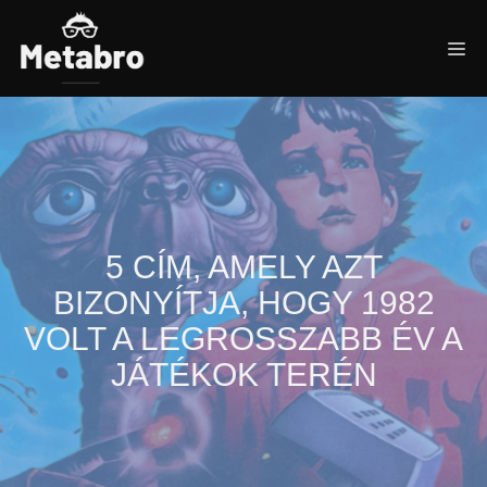
Kilépés
a
Me
tartalomba
5 CÍM, AMELY AZT
BIZONYÍTJA, HOGY 1982
VOLT A LEGROSSZABB ÉV A
JÁTÉKOK TERÉN