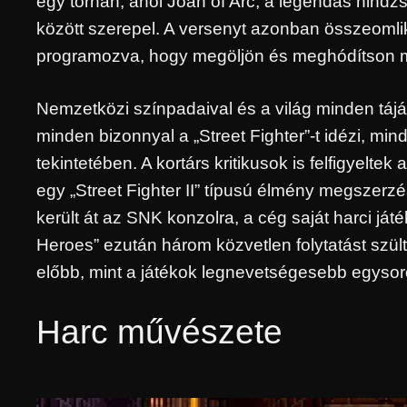
egy tornán, ahol Joan of Arc, a legendás nindz
között szerepel. A versenyt azonban összeomlik
programozva, hogy megöljön és meghódítson min
Nemzetközi színpadaival és a világ minden tájá
minden bizonnyal a „Street Fighter”-t idézi, mi
tekintetében. A kortárs kritikusok is felfigyelt
egy „Street Fighter II” típusú élmény megszer
került át az SNK konzolra, a cég saját harci játék
Heroes” ezután három közvetlen folytatást szü
előbb, mint a játékok legnevetségesebb egysoros
Harc művészete