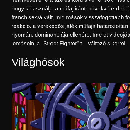
hogy kihasználja a műfaj iránti növekvő érdekl
franchise-vá vált, míg mások visszafogottabb fo
reakció, a verekedős játék műfaja határozottan 
nyomán, dominanciája ellenére. Íme öt videojá
lemásolni a „Street Fighter”-t – változó sikerrel.
Világhősök