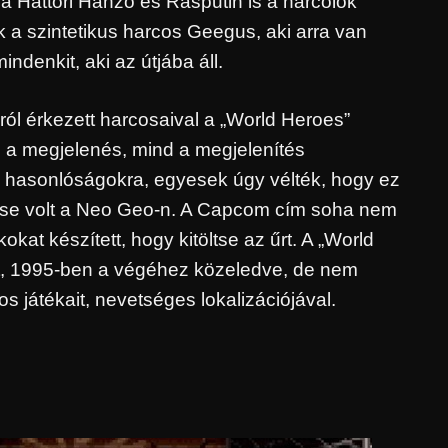
sa Hattori Hanzo és Rasputin is a harcolók
 a szintetikus harcos Geegus, aki arra van
denkit, aki az útjába áll.
ról érkezett harcosaival a „World Heroes”
nd a megjelenés, mind a megjelenítés
ek a hasonlóságokra, egyesek úgy vélték, hogy ez
zése volt a Neo Geo-n. A Capcom cím soha nem
okat készített, hogy kitöltse az űrt. A „World
lt, 1995-ben a végéhez közeledve, de nem
 játékait, nevetséges lokalizációjával.