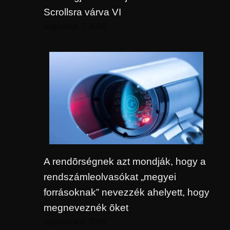
Scrollsra várva VI
augusztus 7, 2026
A rendõrségnek azt mondják, hogy a
rendszámleolvasókat „megyei
forrásoknak” nevezzék ahelyett, hogy
megneveznék õket
augusztus 6, 2026