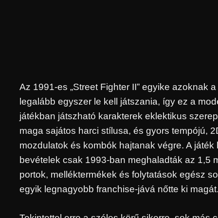
Az 1991-es „Street Fighter II” egyike azoknak 
legalább egyszer le kell játszania, így ez a mo
játékban játszható karakterek eklektikus szer
maga sajátos harci stílusa, és gyors tempójú, 
mozdulatok és kombók hajtanak végre. A játék h
bevételek csak 1993-ban meghaladták az 1,5 mill
portok, melléktermékek és folytatások egész sorá
egyik legnagyobb franchise-jává nőtte ki magát
Tekintettel erre a széles körű sikerre, sok más 