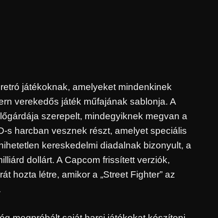
a retró játékoknak, amelyeket mindenkinek
dern verekedős játék műfajának sablonja. A
eplőgárdája szerepelt, mindegyiknek megvan a
2D-s harcban vesznek részt, amelyet speciális
ihetetlen kereskedelmi diadalnak bizonyult, a
iárd dollárt. A Capcom frissített verziók,
t hozta létre, amikor a „Street Fighter” az
.
cég megpróbált saját harci játékokat készíteni,