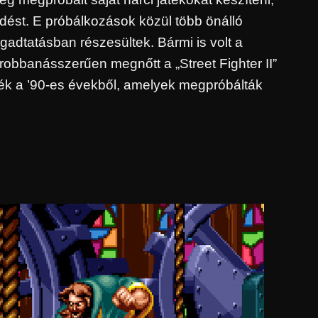
ődést. E próbálkozások közül több önálló
gadtatásban részesültek. Bármi is volt a
robbanásszerűen megnőtt a „Street Fighter II”
ték a ’90-es évekből, amelyek megpróbálták