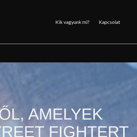
Kik vagyunk mi?
Kapcsolat
BŐL, AMELYEK
TREET FIGHTERT