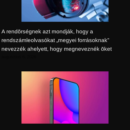
A rendõrségnek azt mondják, hogy a
rendszámleolvasókat „megyei forrásoknak”
nevezzék ahelyett, hogy megneveznék õket
augusztus 6, 2026