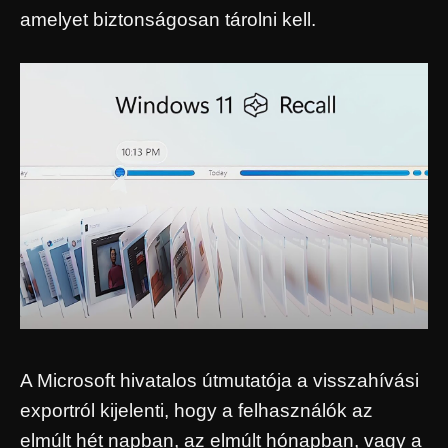
amelyet biztonságosan tárolni kell.
A Microsoft hivatalos útmutatója a visszahívási
exportról kijelenti, hogy a felhasználók az
elmúlt hét napban, az elmúlt hónapban, vagy a