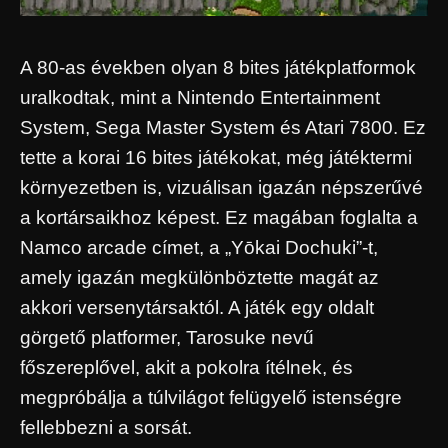
A 80-as években olyan 8 bites játékplatformok
uralkodtak, mint a Nintendo Entertainment
System, Sega Master System és Atari 7800. Ez
tette a korai 16 bites játékokat, még játéktermi
környezetben is, vizuálisan igazán népszerűvé
a kortársaikhoz képest. Ez magában foglalta a
Namco arcade címet, a „Yōkai Dochuki”-t,
amely igazán megkülönböztette magát az
akkori versenytársaktól. A játék egy oldalt
görgető platformer, Tarosuke nevű
főszereplővel, akit a pokolra ítélnek, és
megpróbálja a túlvilágot felügyelő istenségre
fellebbezni a sorsát.