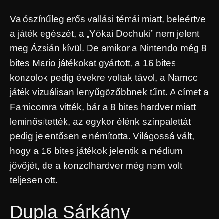
Valószínűleg erős vallási témái miatt, beleértve
a játék egészét, a „Yōkai Dochuki” nem jelent
meg Ázsián kívül. De amikor a Nintendo még 8
bites Mario játékokat gyártott, a 16 bites
konzolok pedig évekre voltak távol, a Namco
játék vizuálisan lenyűgözőbbnek tűnt. A címet a
Famicomra vitték, bár a 8 bites hardver miatt
leminősítették, az egykor élénk színpalettát
pedig jelentősen elnémította. Világossá vált,
hogy a 16 bites játékok jelentik a médium
jövőjét, de a konzolhardver még nem volt
teljesen ott.
Dupla Sárkány