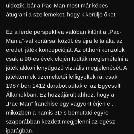
üldözik, bár a Pac-Man most már képes
átugrani a szellemeket, hogy kikerülje őket.
Ez a ferde perspektíva valóban kitűnt a „Pac-
Mania”-val kortársai közül, és újra feltalálta az
eredeti játék koncepcióját. Az otthoni konzolok
csak a 90-es évek elején tudták megismételni a
játék akkori lenyűgöző vizuális megjelenését. A
játéktermek üzemeltetői felfigyeltek rá, csak
1987-ben 1412 darabot adtak el az Egyesült
Államokban. Ez hozzájárult ahhoz, hogy a
„Pac-Man” franchise egy vagyont érjen el,
miközben a hamis 3D-s bemutató egyre
szaporábban kezdett megjelenni az egész
iparágban.