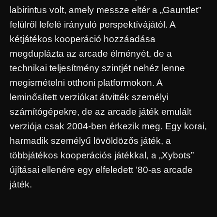
labirintus volt, amely messze eltér a „Gauntlet”
felülről lefelé irányuló perspektívájától. A
kétjátékos kooperáció hozzáadása
megduplázta az arcade élményét, de a
technikai teljesítmény szintjét nehéz lenne
megismételni otthoni platformokon. A
leminősített verziókat átvitték személyi
számítógépekre, de az arcade játék emulált
verziója csak 2004-ben érkezik meg. Egy korai,
harmadik személyű lövöldözős játék, a
többjátékos kooperációs játékkal, a „Xybots”
újításai ellenére egy elfeledett ’80-as arcade
játék.