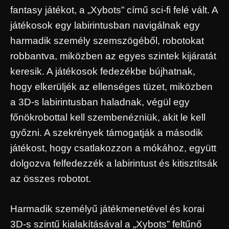
fantasy játékot, a „Xybots” című sci-fi felé vált. A
játékosok egy labirintusban navigálnak egy
harmadik személy szemszögéből, robotokat
robbantva, miközben az egyes szintek kijáratát
keresik. A játékosok fedezékbe bújhatnak,
hogy elkerüljék az ellenséges tüzet, miközben
a 3D-s labirintusban haladnak, végül egy
főnökrobottal kell szembenézniük, akit le kell
győzni. A szekrények támogatják a második
játékost, hogy csatlakozzon a mókához, együtt
dolgozva felfedezzék a labirintust és kitisztítsák
az összes robotot.
Harmadik személyű játékmenetével és korai
3D-s szintű kialakításával a „Xybots” feltűnő