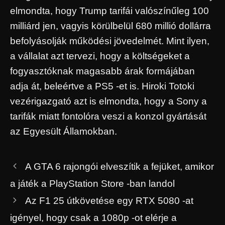
elmondta, hogy Trump tarifái valószínűleg 100
milliárd jen, vagyis körülbelül 680 millió dollárra
befolyásolják működési jövedelmét. Mint ilyen,
a vállalat azt tervezi, hogy a költségeket a
fogyasztóknak magasabb árak formájában
adja át, beleértve a PS5 -et is. Hiroki Totoki
vezérigazgató azt is elmondta, hogy a Sony a
tarifák miatt fontolóra veszi a konzol gyártását
az Egyesült Államokban.
A GTA 6 rajongói elveszítik a fejüket, amikor
a játék a PlayStation Store -ban landol
Az F1 25 útkövetése egy RTX 5080 -at
igényel, hogy csak a 1080p -ot elérje a