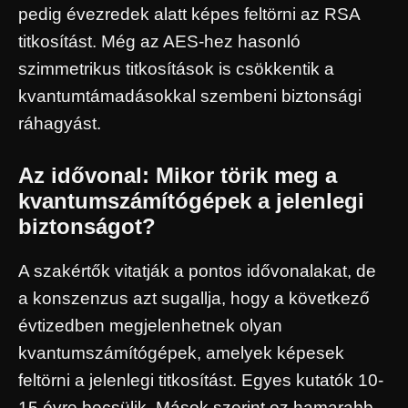
pedig évezredek alatt képes feltörni az RSA
titkosítást. Még az AES-hez hasonló
szimmetrikus titkosítások is csökkentik a
kvantumtámadásokkal szembeni biztonsági
ráhagyást.
Az idővonal: Mikor törik meg a
kvantumszámítógépek a jelenlegi
biztonságot?
A szakértők vitatják a pontos idővonalakat, de
a konszenzus azt sugallja, hogy a következő
évtizedben megjelenhetnek olyan
kvantumszámítógépek, amelyek képesek
feltörni a jelenlegi titkosítást. Egyes kutatók 10-
15 évre becsülik. Mások szerint ez hamarabb