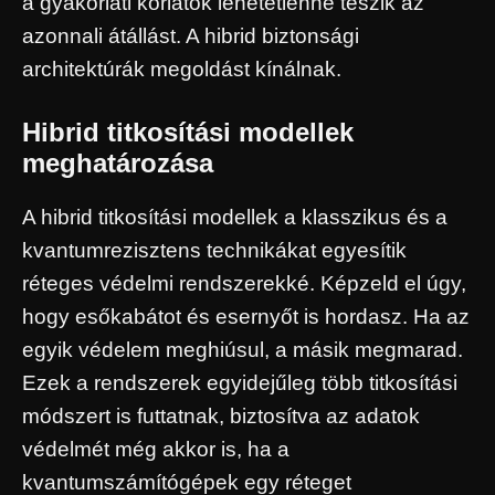
a gyakorlati korlátok lehetetlenné teszik az
azonnali átállást. A hibrid biztonsági
architektúrák megoldást kínálnak.
Hibrid titkosítási modellek
meghatározása
A hibrid titkosítási modellek a klasszikus és a
kvantumrezisztens technikákat egyesítik
réteges védelmi rendszerekké. Képzeld el úgy,
hogy esőkabátot és esernyőt is hordasz. Ha az
egyik védelem meghiúsul, a másik megmarad.
Ezek a rendszerek egyidejűleg több titkosítási
módszert is futtatnak, biztosítva az adatok
védelmét még akkor is, ha a
kvantumszámítógépek egy réteget