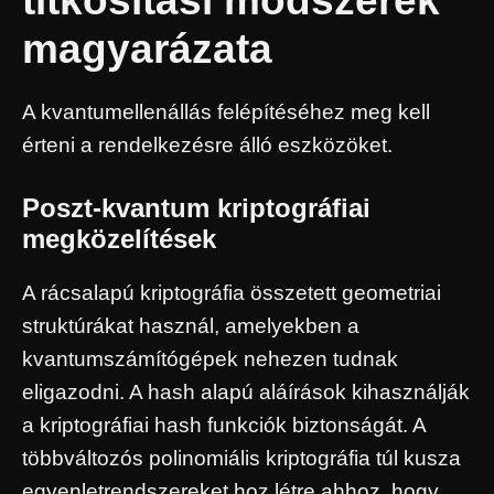
titkosítási módszerek
magyarázata
A kvantumellenállás felépítéséhez meg kell
érteni a rendelkezésre álló eszközöket.
Poszt-kvantum kriptográfiai
megközelítések
A rácsalapú kriptográfia összetett geometriai
struktúrákat használ, amelyekben a
kvantumszámítógépek nehezen tudnak
eligazodni. A hash alapú aláírások kihasználják
a kriptográfiai hash funkciók biztonságát. A
többváltozós polinomiális kriptográfia túl kusza
egyenletrendszereket hoz létre ahhoz, hogy