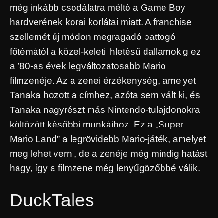
még inkább csodálatra méltó a Game Boy
hardverének korai korlátai miatt. A franchise
szellemét új módon megragadó pattogó
főtémától a közel-keleti ihletésű dallamokig ez
a ’80-as évek legváltozatosabb Mario
filmzenéje. Az a zenei érzékenység, amelyet
Tanaka hozott a címhez, azóta sem vált ki, és
Tanaka nagyrészt más Nintendo-tulajdonokra
költözött későbbi munkáihoz. Ez a „Super
Mario Land” a legrövidebb Mario-játék, amelyet
meg lehet verni, de a zenéje még mindig hatást
hagy, így a filmzene még lenyűgözőbbé válik.
DuckTales