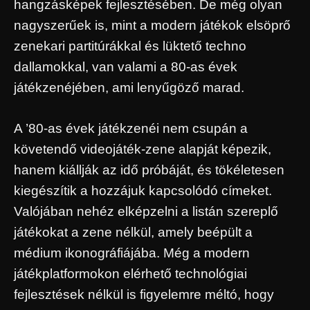
hangzásképek fejlesztésében. De még olyan
nagyszerűek is, mint a modern játékok elsöprő
zenekari partitúrákkal és lüktető techno
dallamokkal, van valami a 80-as évek
játékzenéjében, ami lenyűgöző marad.
A ’80-as évek játékzenéi nem csupán a
követendő videojáték-zene alapját képezik,
hanem kiállják az idő próbáját, és tökéletesen
kiegészítik a hozzájuk kapcsolódó címeket.
Valójában nehéz elképzelni a listán szereplő
játékokat a zene nélkül, amely beépült a
médium ikonográfiájába. Még a modern
játékplatformokon elérhető technológiai
fejlesztések nélkül is figyelemre méltó, hogy