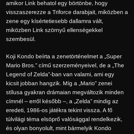
amikor Link behatol egy börtönbe, hogy
visszaszerezze a Triforce darabjait, miközben a
zene egy kísértetiesebb dallamra vált,
miközben Link szörnyű ellenségekkel
szembesül.
Koji Kondo beírta a zenetörténelmet a „Super
Mario Bros.” című szerzeményeivel, de a „The
Legend of Zelda”-ban van valami, ami egy
kicsit jobban hangzik. Míg a „Mario” zenei
stílusa gyakran drámaian megváltozik minden
címnél – erről később –, a „Zelda” mindig az
eredeti, 1986-os játékra tekint vissza. A fő
túlvilági téma elsöprő valósággal rendelkezik,
és olyan bonyolult, mint bármelyik Kondo