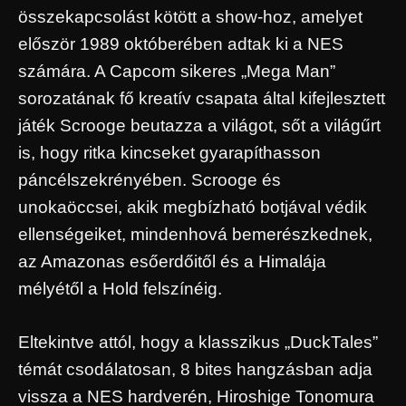
összekapcsolást kötött a show-hoz, amelyet
először 1989 októberében adtak ki a NES
számára. A Capcom sikeres „Mega Man”
sorozatának fő kreatív csapata által kifejlesztett
játék Scrooge beutazza a világot, sőt a világűrt
is, hogy ritka kincseket gyarapíthasson
páncélszekrényében. Scrooge és
unokaöccsei, akik megbízható botjával védik
ellenségeiket, mindenhová bemerészkednek,
az Amazonas esőerdőitől és a Himalája
mélyétől a Hold felszínéig.
Eltekintve attól, hogy a klasszikus „DuckTales”
témát csodálatosan, 8 bites hangzásban adja
vissza a NES hardverén, Hiroshige Tonomura