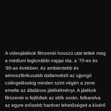
A videojátékok filmzenéi hosszú utat tettek meg
a médium legkorábbi napjai óta, a ’70-es és
’80-as években. Az ambientebb és
atmoszférikusabb dallamoktól az ujjongó
csilingelésekig minden szint végén a zene
emelte az általános játékélményt. A játékok
filmzenéi is fejlődtek az idők során, felkarolva
az egyre erősebb hardver lehetőségeit a kísérő