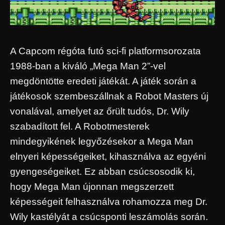
A Capcom régóta futó sci-fi platformsorozata
1988-ban a kiváló „Mega Man 2”-vel
megdöntötte eredeti játékát. A játék során a
játékosok szembeszállnak a Robot Masters új
vonalával, amelyet az őrült tudós, Dr. Wily
szabadított fel. A Robotmesterek
mindegyikének legyőzésekor a Mega Man
elnyeri képességeiket, kihasználva az egyéni
gyengeségeiket. Ez abban csúcsosodik ki,
hogy Mega Man újonnan megszerzett
képességeit felhasználva rohamozza meg Dr.
Wily kastélyát a csúcsponti leszámolás során.