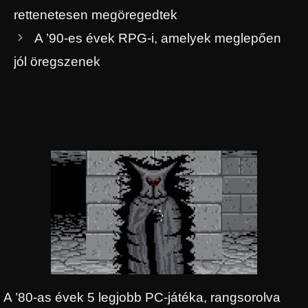
rettenetesen megöregedtek
A ’90-es évek RPG-i, amelyek meglepően
jól öregszenek
A ’80-as évek 5 legjobb PC-játéka, rangsorolva