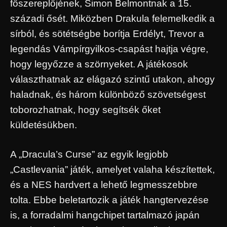
főszereplőjének, Simon Belmontnak a 15.
századi ősét. Miközben Drakula felemelkedik a
sírból, és sötétségbe borítja Erdélyt, Trevor a
legendás Vámpírgyilkos-csapást hajtja végre,
hogy legyőzze a szörnyeket. A játékosok
választhatnak az elágazó szintű utakon, ahogy
haladnak, és három különböző szövetségest
toborozhatnak, hogy segítsék őket
küldetésükben.
A „Dracula’s Curse” az egyik legjobb
„Castlevania” játék, amelyet valaha készítettek,
és a NES hardvert a lehető legmesszebbre
tolta. Ebbe beletartozik a játék hangtervezése
is, a forradalmi hangchipet tartalmazó japán