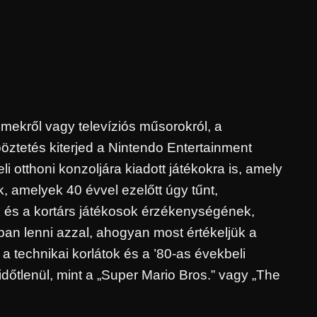
lmekről vagy televíziós műsorokról, a
öztetés kiterjed a Nintendo Entertainment
 otthoni konzoljára kiadott játékokra is, amely
k, amelyek 40 évvel ezelőtt úgy tűnt,
k és a kortárs játékosok érzékenységének,
n lenni azzal, ahogyan most értékeljük a
a technikai korlátok és a ’80-as évekbeli
őtlenül, mint a „Super Mario Bros.” vagy „The