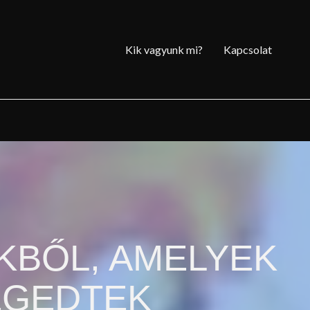
Kik vagyunk mi?
Kapcsolat
EKBŐL, AMELYEK
EGEDTEK