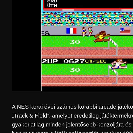
A NES korai évei számos korábbi arcade játékot é
„Track & Field”, amelyet eredetileg játéktermekr
gyakorlatilag minden jelentősebb konzoljára és