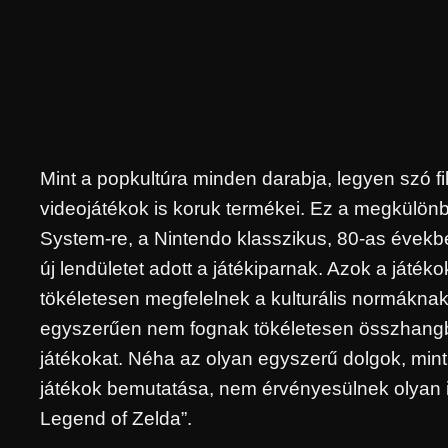
Mint a popkultúra minden darabja, legyen szó fi
videojátékok is koruk termékei. Ez a megkülönb
System-re, a Nintendo klasszikus, 80-as évekbeli
új lendületet adott a játékiparnak. Azok a játéko
tökéletesen megfelelnek a kulturális normákna
egyszerűen nem fognak tökéletesen összhangba
játékokat. Néha az olyan egyszerű dolgok, mint 
játékok bemutatása, nem érvényesülnek olyan id
Legend of Zelda”.