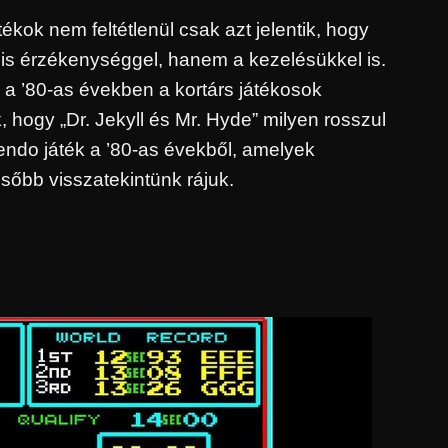
ékok nem feltétlenül csak azt jelentik, hogy
rális érzékenységgel, hanem a kezelésükkel is.
 a ’80-as években a kortárs játékosok
 hogy „Dr. Jekyll és Mr. Hyde” milyen rosszul
ntendo játék a ’80-as évekből, amelyek
sőbb visszatekintünk rájuk.