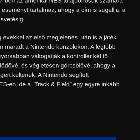
987-ben az amerikai NES-tulajdonosok számára
a eseményt tartalmaz, ahogy a cím is sugallja, a
csvetésig.
 évekkel az első megjelenés után is a játék
len maradt a Nintendo konzolokon. A legtöbb
orsabban váltogatják a kontroller két fő
tlődővé, és végletesen görcsölővé, ahogy a
rt keltenek. A Nintendo segített
NES-en, de a „Track & Field” egy egyre inkább