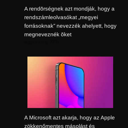
A rendõrségnek azt mondják, hogy a
rendszámleolvasókat „megyei
forrásoknak” nevezzék ahelyett, hogy
megneveznék õket
augusztus 6, 2026
A Microsoft azt akarja, hogy az Apple
zökkenőmentes másolást és