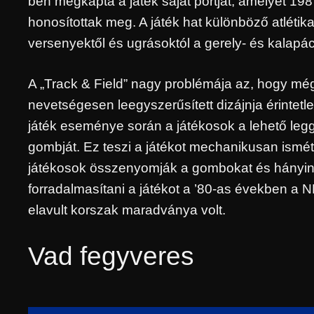
ben megkapta a játék saját portját, amelyet 1
honosítottak meg. A játék hat különböző atlétik
versenyektől és ugrásoktól a gerely- és kalapá
A „Track & Field” nagy problémája az, hogy még
nevetségesen leegyszerűsített dizájnja érintet
játék eseménye során a játékosok a lehető leggy
gombját. Ez teszi a játékot mechanikusan ismé
játékosok összenyomják a gombokat és hányinge
forradalmasítani a játékot a ’80-as években a 
elavult korszak maradványa volt.
Vad fegyveres