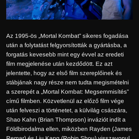
Az 1995-ös „Mortal Kombat” sikeres fogadása
után a folytatást felgyorsították a gyártásba, a
forgatás kevesebb mint egy évvel az eredeti
film megjelenése után kezdődött. Ez azt
jelentette, hogy az első film szereplőinek és
stábjának nagy része nem tudta megismételni
a szerepét a „Mortal Kombat: Megsemmisítés”
című filmben. Közvetlenül az előző film vége
után felveszi a történetet, a külvilág császára,
Shao Kahn (Brian Thompson) inváziót indít a
Földbirodalma ellen, miközben Rayden (James
Remar) és Liu Kang (Robin Shou) visszavonul,