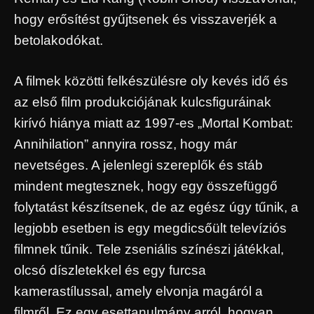
hogy erősítést gyűjtsenek és visszaverjék a
betolakodókat.
A filmek közötti felkészülésre oly kevés idő és
az első film produkciójának kulcsfiguráinak
kirívó hiánya miatt az 1997-es „Mortal Kombat:
Annihilation” annyira rossz, hogy már
nevetséges. A jelenlegi szereplők és stáb
mindent megtesznek, hogy egy összefüggő
folytatást készítsenek, de az egész úgy tűnik, a
legjobb esetben is egy megdicsőült televíziós
filmnek tűnik. Tele zseniális színészi játékkal,
olcsó díszletekkel és egy furcsa
kamerastílussal, amely elvonja magáról a
filmről. Ez egy esettanulmány arról, hogyan