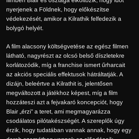
filmben Blair és osztaga elköltözik, hogy időt
nyerjenek a Földnek, hogy előkészítse
védekezését, amikor a Kilrathik felfedezik a
bolygó helyét.
A film alacsony költségvetése az egész filmen
látható, nagyrészt az olcsó belső díszletekre
korlátozódik, míg a franchise ismert űrharcait
az akciós speciális effektusok hátráltatják. A
dizájn, beleértve a Kilrathit is, jelentősen
megváltozott a játékhoz képest, míg a film
hozzáteszi azt a fejvakaró koncepciót, hogy
Blair „érzi” a teret, ami megmagyarázza
csodálatos pilótakészségét. A szereplők úgy
érzik, hogy tudatában vannak annak, hogy egy