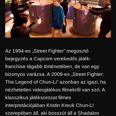
Az 1994-es „Street Fighter” megosztó
bejegyzés a Capcom verekedős játék-
franchise tágabb történetében, de van egy
bizonyos varázsa. A 2009-es „Street Fighter:
The Legend of Chun-Li” azonban az igazi, ha
nézhetetlen videojátékos filmekről van szó. A
klasszikus játéksorozat filmes
interpretációjában Kristin Kreuk Chun-Li
szerepében áll, aki bosszút áll a Shadaloo