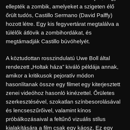
ellepték a zombik, amelyeket a szigeten élő
őrült tudós, Castillo Sermano (David Palffy)
hozott létre. Egy kis fegyvertárat megtalálva a
túlélők átlövik a zombihordákat, és
megtámadják Castillo búvóhelyét.
A köztudottan rosszindulatú Uwe Boll által
rendezett „Holtak háza” kiváló példája annak,
amikor a kritikusok pejoratív módon
hasonlítanak össze egy filmet egy kiterjesztett
zenei videóhoz hasonló kinézettel. Őrületes
szerkesztésével, szokatlan színbesorolásával
és lencseszűrőivel, valamint kínos
próbálkozásaival a feltűnő vizuális stílus
kialakítására a film csak egy káosz. Ez egy