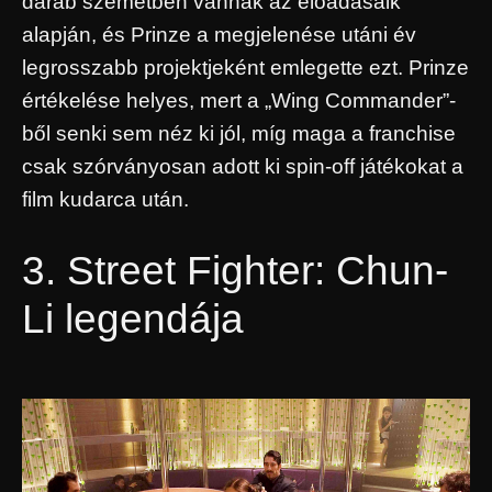
darab szemétben vannak az előadásaik
alapján, és Prinze a megjelenése utáni év
legrosszabb projektjeként emlegette ezt. Prinze
értékelése helyes, mert a „Wing Commander”-
ből senki sem néz ki jól, míg maga a franchise
csak szórványosan adott ki spin-off játékokat a
film kudarca után.
3. Street Fighter: Chun-
Li legendája