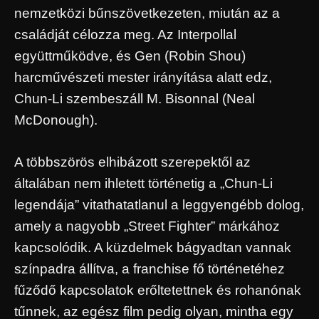
nemzetközi bűnszövetkezeten, miután az a
családját célozza meg. Az Interpollal
együttműködve, és Gen (Robin Shou)
harcművészeti mester irányítása alatt edz,
Chun-Li szembeszáll M. Bisonnal (Neal
McDonough).
A többszörös elhibázott szerepektől az
általában nem ihletett történetig a „Chun-Li
legendája” vitathatatlanul a leggyengébb dolog,
amely a nagyobb „Street Fighter” márkához
kapcsolódik. A küzdelmek bágyadtan vannak
színpadra állítva, a franchise fő történetéhez
fűződő kapcsolatok erőltetettnek és rohanónak
tűnnek, az egész film pedig olyan, mintha egy