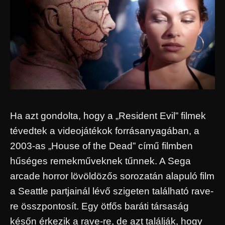
Ha azt gondolta, hogy a „Resident Evil” filmek
tévedtek a videojátékok forrásanyagában, a
2003-as „House of the Dead” című filmben
hűséges remekműveknek tűnnek. A Sega
arcade horror lövöldözős sorozatán alapuló film
a Seattle partjainál lévő szigeten található rave-
re összpontosít. Egy ötfős baráti társaság
későn érkezik a rave-re, de azt találják, hogy