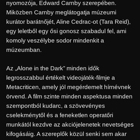
nyomozója, Edward Carnby szerepében.
Miközben Carnby meglátogatja múzeumi
kurátor barátnőjét, Aline Cedrac-ot (Tara Reid),
egy leletből egy ősi gonosz szabadul fel, ami
komoly veszélybe sodor mindenkit a
múzeumban.
Az „Alone in the Dark” minden idők
legrosszabbul értékelt videojáték-filmje a
Metacriticen, amely jól megérdemelt hírnévnek
örvend. A film szinte minden aspektusa minden
szempontból kudarc, a szövevényes
cselekménytől és a feneketlen operatőri
munkától kezdve az akciójelenetek nevetséges
kifogásáig. A szereplők közül senki sem akar